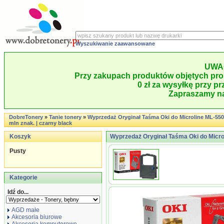
Wyszukiwanie zaawansowane
UWA
Przy zakupach produktów objętych pro
0 zł za wysyłkę przy pr
Zapraszamy na
DobreTonery
»
Tanie tonery
»
Wyprzedaż Oryginał Taśma Oki do Microline ML-5500
mln znak. | czarny black
Koszyk
Wyprzedaż Oryginał Taśma Oki do Microli
Pusty
Kategorie
Idź do...
AGD małe
Akcesoria biurowe