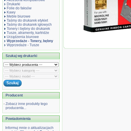
Akcesoria komputerowe
Drukarki
Folie do faksów
Kawy
Meble biurowe
Taśmy do drukarek etykiet
Taśmy do drukarek igłowych
Tonery i bębny do drukarek
Tusze, atramenty, kartridże
Urządzenia biurowe
Wyprzedaże - Tonery, bębny
Wyprzedaże - Tusze
Wyprzedaż Oryginał Taśma Ok
5500/5520/5590/5591 | 4 mln z
Szukaj wg drukarki
Producent
-
Zobacz inne produkty tego
producenta...
Powiadomienia
Informuj mnie o aktualizacjach