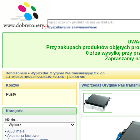
Wyszukiwanie zaawansowane
UWA
Przy zakupach produktów objętych pro
0 zł za wysyłkę przy pr
Zapraszamy na
DobreTonery
»
Wyprzedaż Oryginał Pas transmisyjny Oki do
C310/330/510/530/ES5430/351/361/561 | 60 000 str.
Koszyk
Wyprzedaż Oryginał Pas transmis
Pusty
Kategorie
Idź do...
AGD małe
Akcesoria biurowe