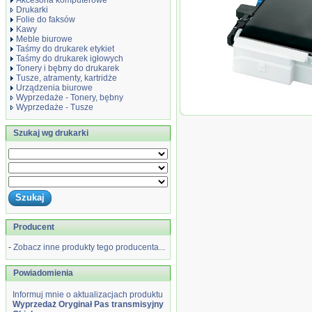
Akcesoria komputerowe
Drukarki
Folie do faksów
Kawy
Meble biurowe
Taśmy do drukarek etykiet
Taśmy do drukarek igłowych
Tonery i bębny do drukarek
Tusze, atramenty, kartridże
Urządzenia biurowe
Wyprzedaże - Tonery, bębny
Wyprzedaże - Tusze
Wyprzedaż Oryginał P
C310/330/510/530/ES5
Szukaj wg drukarki
Producent
-
Zobacz inne produkty tego producenta...
Powiadomienia
Informuj mnie o aktualizacjach produktu
Wyprzedaż Oryginał Pas transmisyjny