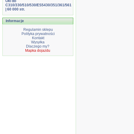
Oki do
C310/330/510/530/ES5430/351/361/561
| 60 000 str.
Informacje
Regulamin sklepu
Polityka prywatności
Kontakt
Wysyłka
Dlaczego my?
Mapka dojazdu