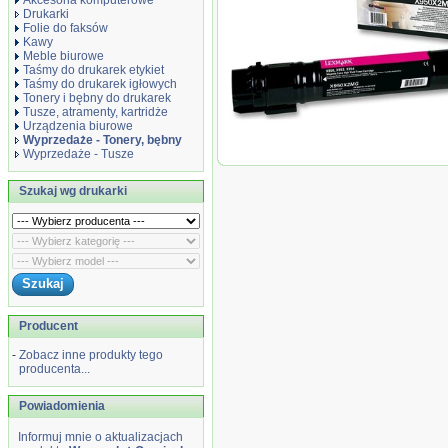
Akcesoria komputerowe
Drukarki
Folie do faksów
Kawy
Meble biurowe
Taśmy do drukarek etykiet
Taśmy do drukarek igłowych
Tonery i bębny do drukarek
Tusze, atramenty, kartridże
Urządzenia biurowe
Wyprzedaż Oryginał Kaseta z tonerem 
Wyprzedaże - Tonery, bębny
| magenta
Wyprzedaże - Tusze
Szukaj wg drukarki
Producent
-
Zobacz inne produkty tego
producenta...
Powiadomienia
Informuj mnie o aktualizacjach