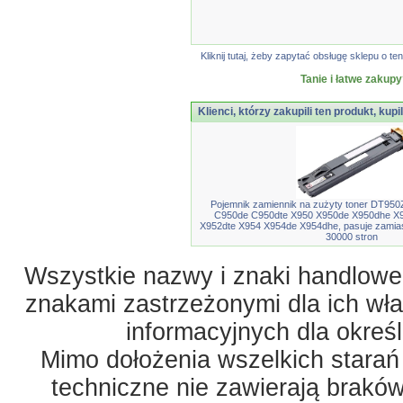
Kliknij tutaj, żeby zapytać obsługę sklepu o
Tanie i łatwe zakupy
Klienci, którzy zakupili ten produkt, kupi
Pojemnik zamiennik na zużyty toner DT95
C950de C950dte X950 X950de X950dhe X9
X952dte X954 X954de X954dhe, pasuje zami
30000 stron
Wszystkie nazwy i znaki handlowe 
znakami zastrzeżonymi dla ich właś
informacyjnych dla okreś
Mimo dołożenia wszelkich starań
techniczne nie zawierają braków