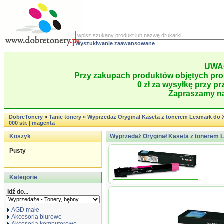
Wyszukiwanie zaawansowane
UWA
Przy zakupach produktów objętych pro
0 zł za wysyłkę przy pr
Zapraszamy na
DobreTonery
»
Tanie tonery
»
Wyprzedaż Oryginał Kaseta z tonerem Lexmark do X-
000 str. | magenta
Koszyk
Wyprzedaż Oryginał Kaseta z tonerem Lex
Pusty
Kategorie
Idź do...
AGD małe
Akcesoria biurowe