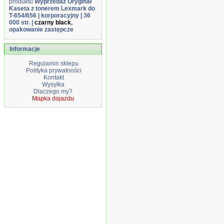
produktu
Wyprzedaż Oryginał
Kaseta z tonerem Lexmark do
T-654/656 | korporacyjny | 36
000 str. |
czarny black
,
opakowanie zastępcze
Informacje
Regulamin sklepu
Polityka prywatności
Kontakt
Wysyłka
Dlaczego my?
Mapka dojazdu