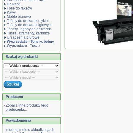
Akcesoria komputerowe
Drukarki
Folie do faksów
Kawy
Meble biurowe
Taśmy do drukarek etykiet
Taśmy do drukarek igłowych
Tonery i bębny do drukarek
Tusze, atramenty, kartridże
Urządzenia biurowe
Wyprzedaże - Tonery, bębny
Wyprzedaże - Tusze
Wyprzedaż Oryginał Kas
do T-654/656 | korporacyjn
Szukaj wg drukarki
Producent
-
Zobacz inne produkty tego
producenta...
Powiadomienia
Informuj mnie o aktualizacjach