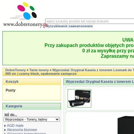
Wyszukiwanie zaawansowane
UWA
Przy zakupach produktów objętych pro
0 zł za wysyłkę przy pr
Zapraszamy na
DobreTonery
»
Tanie tonery
»
Wyprzedaż Oryginał Kaseta z tonerem Lexmark do T-
000 str. | czarny black, opakowanie zastępcze
Koszyk
Wyprzedaż Oryginał Kaseta z tonerem Le
Pusty
Kategorie
Idź do...
AGD małe
Akcesoria biurowe