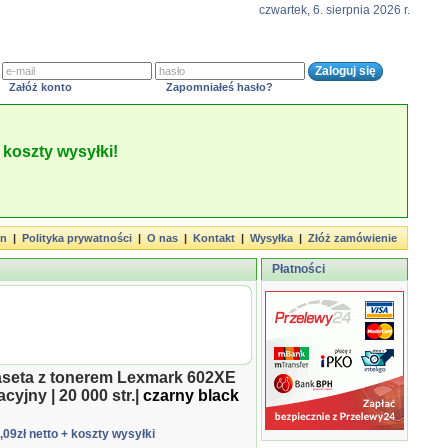
czwartek, 6. sierpnia 2026 r.
Załóż konto
Zapomniałeś hasło?
koszty wysyłki!
in
|
Polityka prywatności
|
O nas
|
Kontakt
|
Wysyłka
|
Złóż zamówienie
Płatności
aseta z tonerem Lexmark 602XE
cyjny | 20 000 str.|
czarny black
3,09zł netto
+ koszty wysyłki