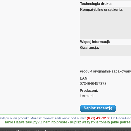
Technologia druku:
Kompatybilne urządzenia:
Więcej informacji:
Gwarancja:
Produkt oryginalnie zapakowany
EAN:
0734646457378
Producent:
Lexmark
Napisz recenzję
gę sklepu o ten produkt. Możesz również zadzwonić pod numer
(0 22) 435 92 08
lub Gadu-Gadu
Tanie i łatwe zakupy? Z nami to proste - kupisz wszystkie tonery jakie potrze