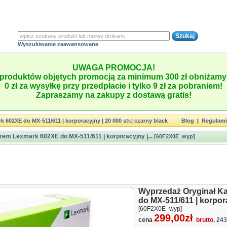
Wyszukiwanie zaawansowane
UWAGA PROMOCJA!
produktów objętych promocją za minimum 300 zł obniżamy 
0 zł za wysyłkę przy przedpłacie i tylko 9 zł za pobraniem!
Zapraszamy na zakupy z dostawą gratis!
602XE do MX-511/611 | korporacyjny | 20 000 str.| czarny black
Blog
|
Regulam
rem Lexmark 602XE do MX-511/611 | korporacyjny |...
[60F2X0E_wyp]
Wyprzedaż Oryginał K
do MX-511/611 | korpora
[60F2X0E_wyp]
299,00zł
cena
brutto
, 24