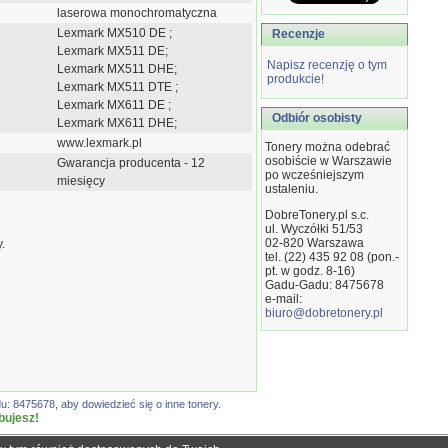
laserowa monochromatyczna
Lexmark MX510 DE ;
Recenzje
Lexmark MX511 DE;
Napisz recenzję o tym
Lexmark MX511 DHE;
produkcie!
Lexmark MX511 DTE ;
Lexmark MX611 DE ;
Odbiór osobisty
Lexmark MX611 DHE;
www.lexmark.pl
Tonery można odebrać
osobiście w Warszawie
Gwarancja producenta - 12
po wcześniejszym
miesięcy
ustaleniu.
DobreTonery.pl s.c.
ul. Wyczółki 51/53
02-820
Warszawa
.
tel. (22) 435 92 08 (pon.-
pt. w godz. 8-16)
Gadu-Gadu: 8475678
e-mail:
biuro@dobretonery.pl
: 8475678, aby dowiedzieć się o inne tonery.
bujesz!