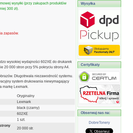
armowej wysyłki (przy zakupach produktów
Wysyłka
iej 300 zł).
ia zapasów.
rdzo wysokiej wydajności 602XE do drukarek
Certyfikaty
e 20 000 stron przy 5% pokryciu strony A4.
obrazów. Długotrwała niezawodność systemu.
owacyjny system drukowania niewymagający
nia markę Lexmark.
Oryginalny
Lexmark
black (czarny)
Obserwuj nas na:
602XE
1 szt.
DobreTonery
strony
20 000 str.