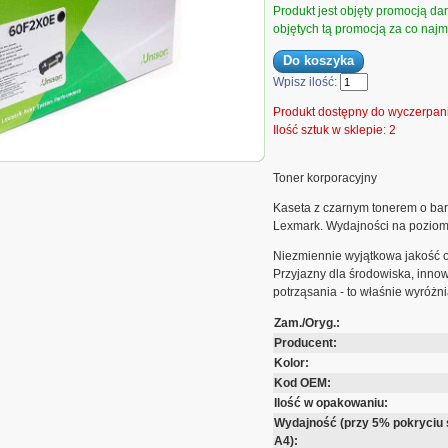
Produkt jest objęty promocją d
objętych tą promocją za co najmn
Wpisz ilość:
Produkt dostępny do wyczerpan
Ilość sztuk w sklepie: 2
 Kaseta z tonerem Lexmark
| korporacyjny | 20 000...
Toner korporacyjny
Kaseta z czarnym tonerem o ba
Lexmark. Wydajności na poziomi
Niezmiennie wyjątkowa jakość 
Przyjazny dla środowiska, inn
potrząsania - to właśnie wyróż
Zam./Oryg.:
Producent:
Kolor:
Kod OEM:
Ilość w opakowaniu:
Wydajność (przy 5% pokryciu 
A4):