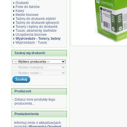
Drukarki
Folie do faksów
Kawy
Meble biurowe
Taśmy do drukarek etykiet
Taśmy do drukarek igłowych
Tonery i bębny do drukarek
Tusze, atramenty, kartridże
Urządzenia biurowe
Wyprzedaże - Tonery, bębny
Wyprzedaże - Tusze
Wyprzedaż Oryginał
602XE do MX-511/611 
Szukaj wg drukarki
Producent
-
Zobacz inne produkty tego
producenta...
Powiadomienia
Informuj mnie o aktualizacjach
produktu
Wyprzedaż Oryginał