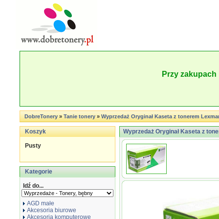
Przy zakupach 
DobreTonery
»
Tanie tonery
»
Wyprzedaż Oryginał Kaseta z tonerem Lexmark 
Koszyk
Wyprzedaż Oryginał Kaseta z tone
Pusty
Kategorie
Idź do...
AGD małe
Akcesoria biurowe
Akcesoria komputerowe