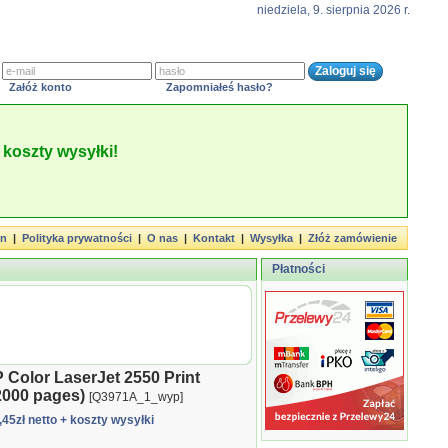
niedziela, 9. sierpnia 2026 r.
Załóż konto
Zapomniałeś hasło?
koszty wysyłki!
in
|
Polityka prywatności
|
O nas
|
Kontakt
|
Wysyłka
|
Złóż zamówienie
Płatności
 Color LaserJet 2550 Print
2000 pages)
[Q3971A_1_wyp]
5,45zł netto
+ koszty wysyłki