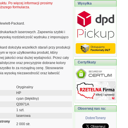
ktu. Po więcej informacji prosimy
Wysyłka
ższego formularza.
 Hewlett-Packard.
drukarkach laserowych. Zapewnia szybki i
 wysoką rozdzielczość wydruku z imponująco
rd dołożyła wszelkich starań przy produkcji
ym w ręce użytkownika produkt, który
ej jakości oraz dużej wydajności. Przez cały
Certyfikaty
listyczne oraz precyzyjnie dobrane kolory
Wszystko to za rozsądną cenę. Stosowanie
ia wysoką niezawodność oraz łatwość
Oryginalny
HP
cyan (błękitny)
Q3971A
Obserwuj nas na:
1 szt.
laserowa
DobreTonery
strony
2 000 str.