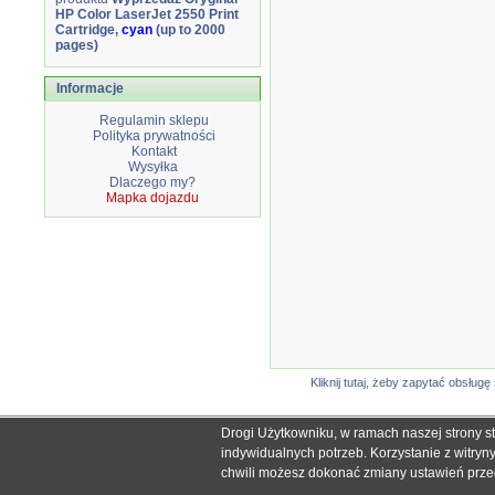
HP Color LaserJet 2550 Print
Cartridge,
cyan
(up to 2000
pages)
Informacje
Regulamin sklepu
Polityka prywatności
Kontakt
Wysyłka
Dlaczego my?
Mapka dojazdu
Kliknij tutaj, żeby zapytać obsłu
Drogi Użytkowniku, w ramach naszej strony s
Wszystkie nazwy i znaki handlowe użyte na stronie sklepu d
indywidualnych potrzeb. Korzystanie z witry
Mimo dołożenia wszelkich starań nie
chwili możesz dokonać zmiany ustawień przegl
W przyp