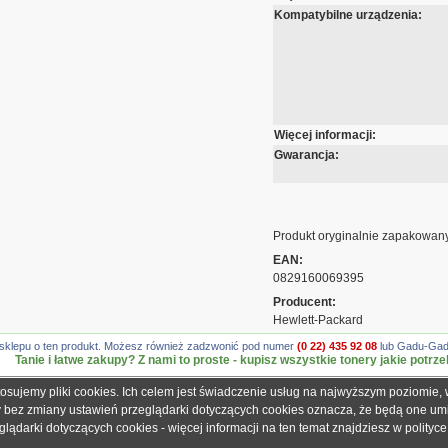
Kompatybilne urządzenia:
Więcej informacji:
Gwarancja:
Produkt oryginalnie zapakowany
EAN:
0829160069395
Producent:
Hewlett-Packard
gę sklepu o ten produkt. Możesz również zadzwonić pod numer
(0 22) 435 92 08
lub Gadu-Gadu
Tanie i łatwe zakupy? Z nami to proste - kupisz wszystkie tonery jakie potrze
tosujemy pliki cookies. Ich celem jest świadczenie usług na najwyższym poziomie
obretonery.pl są znakami zastrzeżonymi dla ich właścicieli i zostały użyte wyłącznie w cela
ny bez zmiany ustawień przeglądarki dotyczących cookies oznacza, że będą one u
 gwarantujemy, że publikowane dane techniczne nie zawierają braków lub błędów, które je
ądarki dotyczących cookies - więcej informacji na ten temat znajdziesz w
polityc
adku jakichkolwiek wątpliwości prosimy o kontakt z handlowcem przed podjęciem decyzji o 