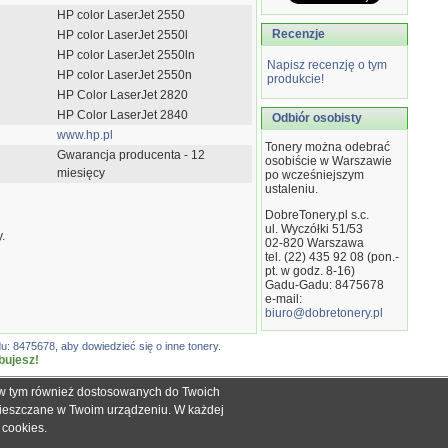
HP color LaserJet 2550
Recenzje
HP color LaserJet 2550l
HP color LaserJet 2550ln
Napisz recenzję o tym
HP color LaserJet 2550n
produkcie!
HP Color LaserJet 2820
HP Color LaserJet 2840
Odbiór osobisty
www.hp.pl
Tonery można odebrać
Gwarancja producenta - 12
osobiście w Warszawie
miesięcy
po wcześniejszym
ustaleniu.
DobreTonery.pl s.c.
ul. Wyczółki 51/53
.
02-820
Warszawa
tel. (22) 435 92 08 (pon.-
pt. w godz. 8-16)
Gadu-Gadu: 8475678
e-mail:
biuro@dobretonery.pl
: 8475678, aby dowiedzieć się o inne tonery.
bujesz!
, w tym również dostosowanych do Twoich
ch informacyjnych dla określenia kompatybilności produktów.
mieszczane w Twoim urządzeniu. W każdej
dnak nie mogą być podstawą roszczeń.
e cookies
.
zakupie.