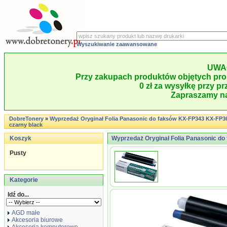
Wyszukiwanie zaawansowane
UWA
Przy zakupach produktów objętych pro
0 zł za wysyłkę przy pr
Zapraszamy na
DobreTonery
»
Wyprzedaż Oryginał Folia Panasonic do faksów KX-FP343 KX-FP363 
czarny black
Koszyk
Wyprzedaż Oryginał Folia Panasonic do f
Pusty
Kategorie
Idź do...
AGD małe
Akcesoria biurowe