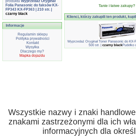
produktu
Wyprzedaż Oryginał
Folia Panasonic do faksów KX-
Tanie i łatwe zakupy?
FP343 KX-FP363 | 210 str. |
czarny black
Klienci, którzy zakupili ten produkt, kupi
Informacje
Regulamin sklepu
Polityka prywatności
Wyprzedaż Oryginał Toner Panasonic do KX-F
Kontakt
500 str. |
czarny black
Pudełko 
Wysyłka
Dlaczego my?
Mapka dojazdu
Wszystkie nazwy i znaki handlowe 
znakami zastrzeżonymi dla ich właś
informacyjnych dla okreś