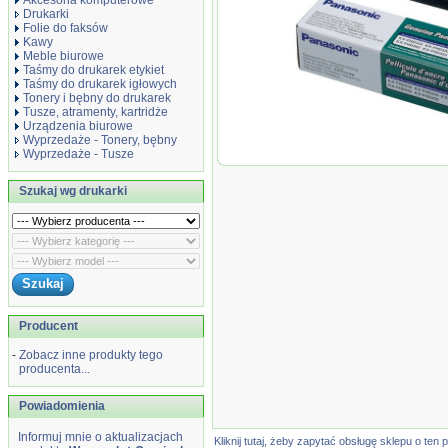
Akcesoria komputerowe
Drukarki
Folie do faksów
Kawy
Meble biurowe
Taśmy do drukarek etykiet
Taśmy do drukarek igłowych
Tonery i bębny do drukarek
Tusze, atramenty, kartridże
Urządzenia biurowe
Wyprzedaże - Tonery, bębny
Wyprzedaże - Tusze
Wyprzedaż Oryginał Folia 
FP343 KX-FP363 | 210 str. 
Szukaj wg drukarki
Producent
-
Zobacz inne produkty tego
producenta...
Powiadomienia
Informuj mnie o aktualizacjach
Kliknij tutaj, żeby zapytać obsługę sklepu o t