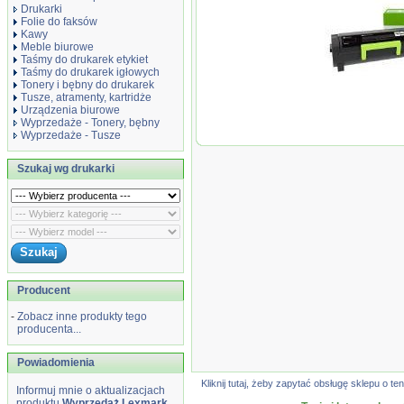
Drukarki
Folie do faksów
Kawy
Meble biurowe
Taśmy do drukarek etykiet
Taśmy do drukarek igłowych
Tonery i bębny do drukarek
Wyprzedaż Lex
Tusze, atramenty, kartridże
56F2X0E 20K ko
Urządzenia biurowe
Wyprzedaże - Tonery, bębny
Wyprzedaże - Tusze
Szukaj wg drukarki
Producent
-
Zobacz inne produkty tego
producenta...
Powiadomienia
Kliknij tutaj, żeby zapytać obsługę sklepu o
Informuj mnie o aktualizacjach
produktu
Wyprzedaż Lexmark