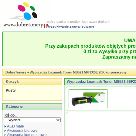
Wyszukiwanie zaawansowane
UWA
Przy zakupach produktów objętych pro
0 zł za wysyłkę przy pr
Zapraszamy na
DobreTonery
»
Wyprzedaż Lexmark Toner MS521 56F2X0E 20K korporacyjny
Koszyk
Wyprzedaż Lexmark Toner MS521 56F2
Pusty
Kategorie
Idź do...
AGD małe
Akcesoria biurowe
Akcesoria komputerowe