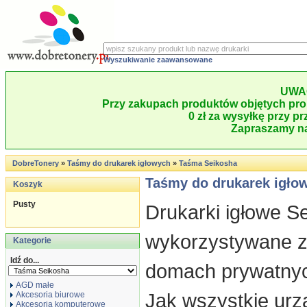
Wyszukiwanie zaawansowane
UWA
Przy zakupach produktów objętych pro
0 zł za wysyłkę przy pr
Zapraszamy na
DobreTonery
»
Taśmy do drukarek igłowych
»
Taśma Seikosha
Taśmy do drukarek igło
Koszyk
Pusty
Drukarki igłowe S
wykorzystywane za
Kategorie
Idź do...
domach prywatnyc
AGD małe
Jak wszystkie urz
Akcesoria biurowe
Akcesoria komputerowe