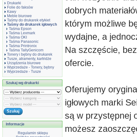
Drukarki
Folie do faksów
dobrych materiałó
Kawy
Meble biurowe
Taśmy do drukarek etykiet
którym możliwe bę
Taśmy do drukarek igłowych
Taśma Epson
Taśma Lexmark
wydajne, a jednoc
Taśma OKI
Taśma Panasonic
Taśma Printronix
Na szczęście, bez
Taśma TallyGenicom
Tonery i bębny do drukarek
Tusze, atramenty, kartridże
ofercie.
Urządzenia biurowe
Wyprzedaże - Tonery, bębny
Wyprzedaże - Tusze
Szukaj wg drukarki
Oferujemy orygina
igłowych marki Se
są w przystępnej o
Informacje
możesz zaoszczęd
Regulamin sklepu