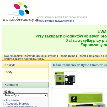
Wyszukiwanie zaawansowane
UWA
Przy zakupach produktów objętych pro
0 zł za wysyłkę przy pr
Zapraszamy na
DobreTonery
»
Taśmy do drukarek etykiet
»
Taśma Dymo
»
Taśma zamiennik do
srebrna czarny nadruk D1 45812
Koszyk
Taśma zamiennik do Dymo 19mm/7m sre
Pusty
Kategorie
Idź do...
AGD małe
Akcesoria biurowe