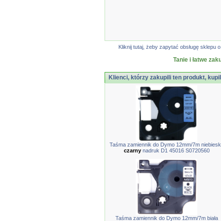
Kliknij tutaj, żeby zapytać obsługę sklep
Tanie i łatwe zak
Klienci, którzy zakupili ten produkt, kupi
Taśma zamiennik do Dymo 12mm/7m niebiesk
czarny
nadruk D1 45016 S0720560
Taśma zamiennik do Dymo 12mm/7m biała