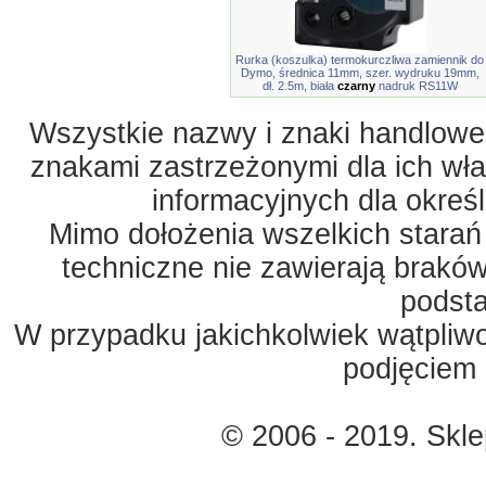
Rurka (koszulka) termokurczliwa zamiennik do
Dymo, średnica 11mm, szer. wydruku 19mm,
dł. 2.5m, biała
czarny
nadruk RS11W
Wszystkie nazwy i znaki handlowe 
znakami zastrzeżonymi dla ich właś
informacyjnych dla okreś
Mimo dołożenia wszelkich starań
techniczne nie zawierają braków
podst
W przypadku jakichkolwiek wątpliw
podjęciem 
© 2006 - 2019. Skl