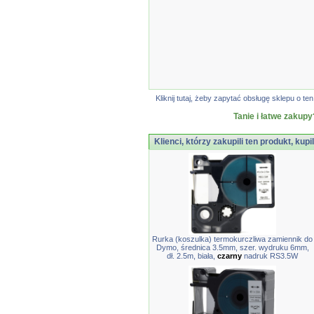
Kliknij tutaj, żeby zapytać obsługę sklepu o
Tanie i łatwe zakupy
Klienci, którzy zakupili ten produkt, kupi
Rurka (koszulka) termokurczliwa zamiennik do
Dymo, średnica 3.5mm, szer. wydruku 6mm,
dł. 2.5m, biała,
czarny
nadruk RS3.5W