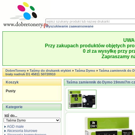
Wyszukiwanie zaawansowane
UWA
Przy zakupach produktów objętych pro
0 zł za wysyłkę przy pr
Zapraszamy na
DobreTonery
»
Taśmy do drukarek etykiet
»
Taśma Dymo
»
Taśma zamiennik do 
biały nadruk D1 45811 S0720910
Koszyk
Taśma zamiennik do Dymo 19mm/7m cza
Pusty
Kategorie
Idź do...
AGD małe
Akcesoria biurowe