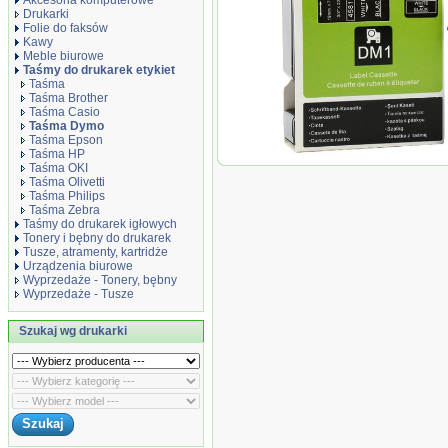
Akcesoria komputerowe
Drukarki
Folie do faksów
Kawy
Meble biurowe
Taśmy do drukarek etykiet
Taśma
Taśma Brother
Taśma Casio
Taśma Dymo
Taśma Epson
Taśma HP
Taśma zamiennik do Dymo 19
Taśma OKI
D1 45811 S0720910
Taśma Olivetti
Taśma Philips
Taśma Zebra
Taśmy do drukarek igłowych
Tonery i bębny do drukarek
Tusze, atramenty, kartridże
Urządzenia biurowe
Wyprzedaże - Tonery, bębny
Wyprzedaże - Tusze
Szukaj wg drukarki