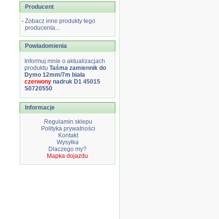
Producent
-
Zobacz inne produkty tego
producenta...
Powiadomienia
Informuj mnie o aktualizacjach
produktu
Taśma zamiennik do
Dymo 12mm/7m biała
czerwony
nadruk D1 45015
S0720550
Informacje
Regulamin sklepu
Polityka prywatności
Kontakt
Wysyłka
Dlaczego my?
Mapka dojazdu