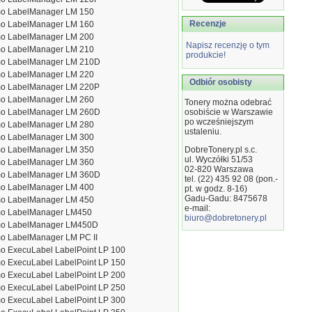
o LabelManager LM 150
Recenzje
o LabelManager LM 160
o LabelManager LM 200
Napisz recenzję o tym
o LabelManager LM 210
produkcie!
o LabelManager LM 210D
o LabelManager LM 220
Odbiór osobisty
o LabelManager LM 220P
o LabelManager LM 260
Tonery można odebrać
o LabelManager LM 260D
osobiście w Warszawie
po wcześniejszym
o LabelManager LM 280
ustaleniu.
o LabelManager LM 300
o LabelManager LM 350
DobreTonery.pl s.c.
ul. Wyczółki 51/53
o LabelManager LM 360
02-820
Warszawa
o LabelManager LM 360D
tel. (22) 435 92 08 (pon.-
o LabelManager LM 400
pt. w godz. 8-16)
Gadu-Gadu: 8475678
o LabelManager LM 450
e-mail:
o LabelManager LM450
biuro@dobretonery.pl
o LabelManager LM450D
o LabelManager LM PC II
o ExecuLabel LabelPoint LP 100
o ExecuLabel LabelPoint LP 150
o ExecuLabel LabelPoint LP 200
o ExecuLabel LabelPoint LP 250
o ExecuLabel LabelPoint LP 300