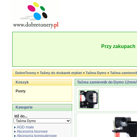
Przy zakupach 
DobreTonery
»
Taśmy do drukarek etykiet
»
Taśma Dymo
»
Taśma zamienni
Koszyk
Taśma zamiennik do Dymo 12mm/7
Pusty
Kategorie
Idź do...
AGD małe
Akcesoria biurowe
Akcesoria komputerowe