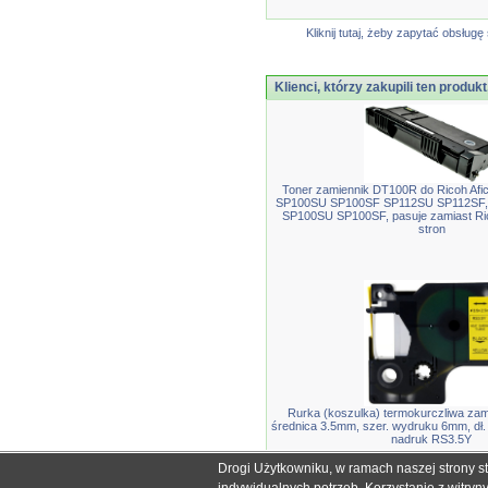
Kliknij tutaj, żeby zapytać obsłu
Klienci, którzy zakupili ten produkt
Toner zamiennik DT100R do Ricoh Afi
SP100SU SP100SF SP112SU SP112SF,
SP100SU SP100SF, pasuje zamiast Ri
stron
Rurka (koszulka) termokurczliwa za
średnica 3.5mm, szer. wydruku 6mm, dł. 
nadruk RS3.5Y
Drogi Użytkowniku, w ramach naszej strony s
Wszystkie nazwy i znaki handlowe użyte na stronie sklepu d