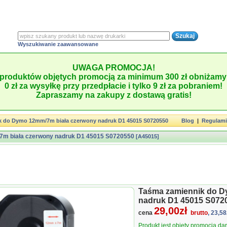
Wyszukiwanie zaawansowane
UWAGA PROMOCJA!
produktów objętych promocją za minimum 300 zł obniżamy 
0 zł za wysyłkę przy przedpłacie i tylko 9 zł za pobraniem!
Zapraszamy na zakupy z dostawą gratis!
k do Dymo 12mm/7m biała czerwony nadruk D1 45015 S0720550
Blog
|
Regulam
m biała czerwony nadruk D1 45015 S0720550
[A45015]
Taśma zamiennik do D
nadruk D1 45015 S072
29,00zł
cena
brutto
, 23,58
Produkt jest objęty promocją d