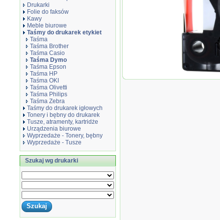
Drukarki
Folie do faksów
Kawy
Meble biurowe
Taśmy do drukarek etykiet
Taśma
Taśma Brother
Taśma Casio
Taśma Dymo
Taśma Epson
Taśma HP
Taśma zamien
Taśma OKI
biała czerwon
Taśma Olivetti
S0720550
Taśma Philips
Taśma Zebra
Taśmy do drukarek igłowych
Tonery i bębny do drukarek
Tusze, atramenty, kartridże
Urządzenia biurowe
Wyprzedaże - Tonery, bębny
Wyprzedaże - Tusze
Szukaj wg drukarki