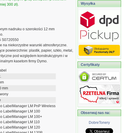
Wysyłka
iej 300 zł).
onym nadruku o szerokości 12 mm
o.
15 S0720550
łe na niekorzystne warunki atmosferyczne.
ce powierzchnie: plastik, papier, szkło, metal,
entyczne pod względem konstrukcyjnym i w
ginalnym kasetom firmy Dymo.
Certyfikaty
abel
.
mm
0 mm
rwony
e
o LabelManager LM PnP Wireless
o LabelManager LM 100
Obserwuj nas na:
o LabelManager LM 100+
o LabelManager LM 110
DobreTonery
o LabelManager LM 120
o LabelManager LM 120P