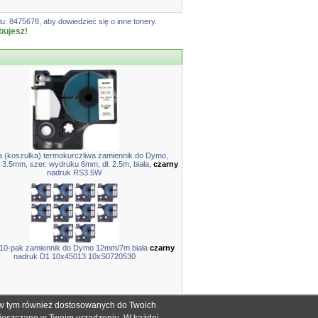
: 8475678, aby dowiedzieć się o inne tonery.
bujesz!
 (koszulka) termokurczliwa zamiennik do Dymo,
 3.5mm, szer. wydruku 6mm, dł. 2.5m, biała,
czarny
nadruk RS3.5W
10-pak zamiennik do Dymo 12mm/7m biała
czarny
nadruk D1 10x45013 10xS0720530
, w tym również dostosowanych do Twoich
ch informacyjnych dla określenia kompatybilności produktów.