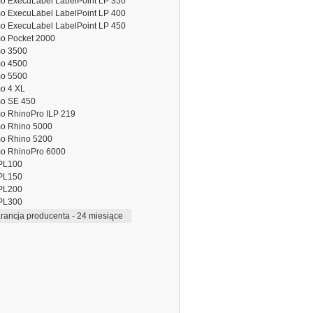
o ExecuLabel LabelPoint LP 350
o ExecuLabel LabelPoint LP 400
o ExecuLabel LabelPoint LP 450
o Pocket 2000
o 3500
o 4500
o 5500
o 4 XL
o SE 450
o RhinoPro ILP 219
o Rhino 5000
o Rhino 5200
o RhinoPro 6000
PL100
PL150
PL200
PL300
ancja producenta - 24 miesiące