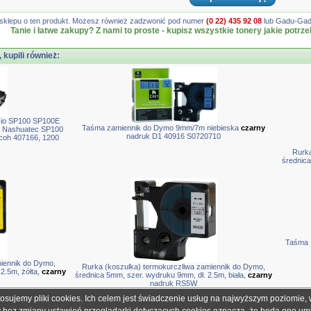
gę sklepu o ten produkt. Możesz również zadzwonić pod numer
(0 22) 435 92 08
lub Gadu-Gadu
Tanie i łatwe zakupy? Z nami to proste - kupisz wszystkie tonery jakie potrze
, kupili również:
cio SP100 SP100E
Taśma zamiennik do Dymo 9mm/7m niebieska
czarny
 Nashuatec SP100
nadruk D1 40916 S0720710
coh 407166, 1200
Rurka
średnica
Taśma 
miennik do Dymo,
Rurka (koszulka) termokurczliwa zamiennik do Dymo,
2.5m, żółta,
czarny
średnica 5mm, szer. wydruku 9mm, dł. 2.5m, biała,
czarny
nadruk RS5W
tosujemy pliki cookies. Ich celem jest świadczenie usług na najwyższym poziomie
obretonery.pl są znakami zastrzeżonymi dla ich właścicieli i zostały użyte wyłącznie w cela