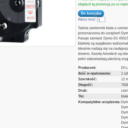
objętych tą promocją za co najmn
Wpisz ilość:
Taśma zamiennik biała o czerw
przeznaczona do urządzeń Dym
Pasuje zamiast: Dymo D1 450
Etykiety są wyjątkowo wytrzyma
nik do Dymo 12mm/7m
Idealnie nadają się na następują
y nadruk D1 45015
drewno. Kasety Aimotech są id
pełni odpowiadają jakością ory
Producent:
Dt L
Ilość w opakowaniu:
1 szt
Szerokość:
12 
Długość:
700
Druk:
cze
Tło:
biał
Kompatybilne urządzenia:
Dym
Dym
Dym
Dym
Dym
Dym