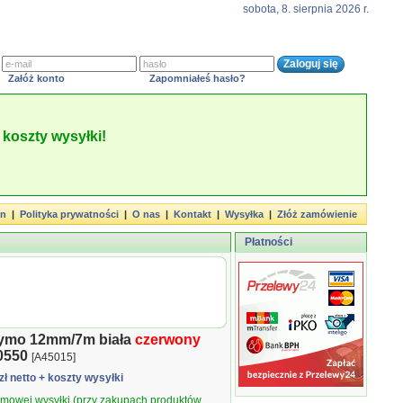
sobota, 8. sierpnia 2026 r.
Załóż konto
Zapomniałeś hasło?
koszty wysyłki!
in
|
Polityka prywatności
|
O nas
|
Kontakt
|
Wysyłka
|
Złóż zamówienie
Płatności
ymo 12mm/7m biała
czerwony
0550
[A45015]
zł netto
+ koszty wysyłki
armowej wysyłki (przy zakupach produktów