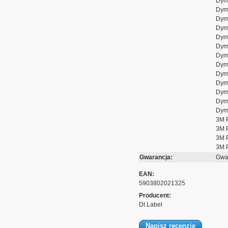
Dym
Dym
Dym
Dym
Dym
Dym
Dym
Dym
Dym
Dym
Dym
Dym
Dym
3M 
3M 
3M 
3M 
Gwarancja:
Gwar
EAN:
5903802021325
Producent:
Dt Label
Napisz recenzję