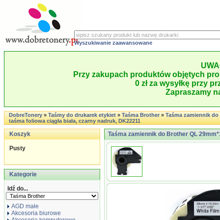
Wyszukiwanie zaawansowane
UWA
Przy zakupach produktów objętych pro
0 zł za wysyłkę przy pr
Zapraszamy na
DobreTonery
»
Taśmy do drukarek etykiet
»
Taśma Brother
»
Taśma zamiennik do
taśma foliowa ciągła biała, czarny nadruk, DK22211
Koszyk
Taśma zamiennik do Brother QL 29mm*15.
Pusty
Kategorie
Idź do...
AGD małe
Akcesoria biurowe