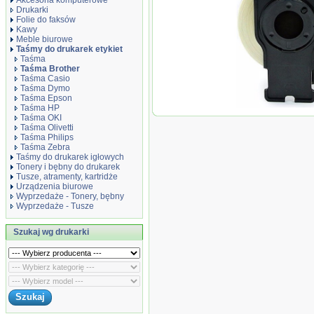
Akcesoria komputerowe
Drukarki
Folie do faksów
Kawy
Meble biurowe
Taśmy do drukarek etykiet
Taśma
Taśma Brother
Taśma Casio
Taśma Dymo
Taśma Epson
Taśma HP
Taśma zamiennik d
Taśma OKI
29mm*15.24m, taśm
Taśma Olivetti
biała, czarny nadruk,
Taśma Philips
Taśma Zebra
Taśmy do drukarek igłowych
Tonery i bębny do drukarek
Tusze, atramenty, kartridże
Urządzenia biurowe
Wyprzedaże - Tonery, bębny
Wyprzedaże - Tusze
Szukaj wg drukarki