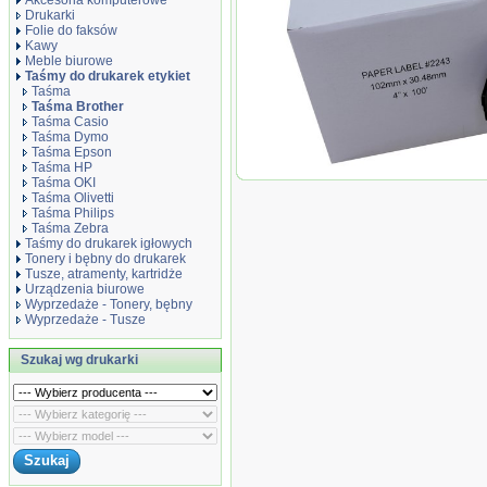
Akcesoria komputerowe
Drukarki
Folie do faksów
Kawy
Meble biurowe
Taśmy do drukarek etykiet
Taśma
Taśma Brother
Taśma Casio
Taśma Dymo
Taśma Epson
Taśma HP
Taśma zamiennik DK22.243
Taśma OKI
Taśma Olivetti
Taśma Philips
Taśma Zebra
Taśmy do drukarek igłowych
Tonery i bębny do drukarek
Tusze, atramenty, kartridże
Urządzenia biurowe
Wyprzedaże - Tonery, bębny
Wyprzedaże - Tusze
Szukaj wg drukarki