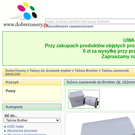
Wyszukiwanie zaawansowane
UWA
Przy zakupach produktów objętych pro
0 zł za wysyłkę przy pr
Zapraszamy na
DobreTonery
»
Taśmy do drukarek etykiet
»
Taśma Brother
»
Taśma zamiennik
DK22.243
Koszyk
Taśma zamiennik do Brother QL 102mm*30
Pusty
Kategorie
Idź do...
AGD małe
Akcesoria biurowe