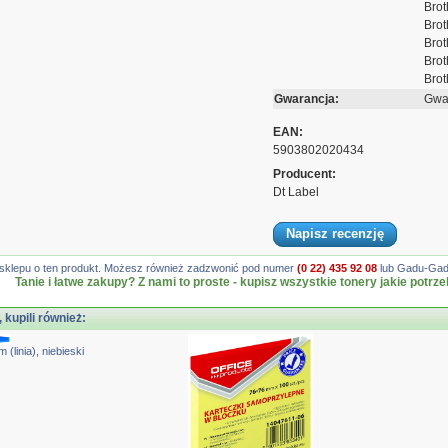
Brot
Bro
Brot
Brot
Brot
Gwarancja:
Gwar
EAN:
5903802020434
Producent:
Dt Label
Napisz recenzję
gę sklepu o ten produkt. Możesz również zadzwonić pod numer
(0 22) 435 92 08
lub Gadu-Gadu
Tanie i łatwe zakupy? Z nami to proste - kupisz wszystkie tonery jakie potrze
, kupili również:
linia), niebieski