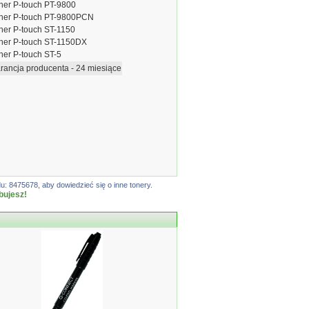
her P-touch PT-9800
ther P-touch PT-9800PCN
her P-touch ST-1150
her P-touch ST-1150DX
her P-touch ST-5
ancja producenta - 24 miesiące
: 8475678, aby dowiedzieć się o inne tonery.
bujesz!