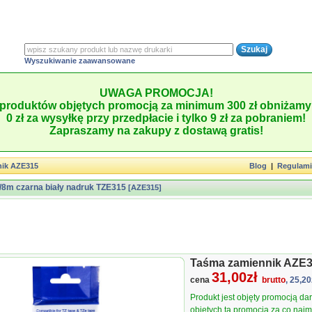
Wyszukiwanie zaawansowane
UWAGA PROMOCJA!
produktów objętych promocją za minimum 300 zł obniżamy 
0 zł za wysyłkę przy przedpłacie i tylko 9 zł za pobraniem!
Zapraszamy na zakupy z dostawą gratis!
nik AZE315
Blog
|
Regulam
8m czarna biały nadruk TZE315
[AZE315]
Taśma zamiennik AZE
31,00zł
cena
brutto
, 25,20
Produkt jest objęty promocją d
objętych tą promocją za co najmn