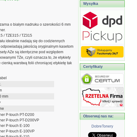
Wysyłka
arna o białym nadruku o szerokości 6 mm
her.
15 / TZE315 / TZ315
ału idealnie nadają się do codziennych
i odpowiadają jakością oryginalnym kasetom
kasety AZe są identyczne pod względem
owanymi TZe, czyli oznacza to, że etykiety
 cienką warstwą folii chroniącej etykietę tak
Certyfikaty
abel
.
m
0 mm
y
rne
her P-touch PT-D200
Obserwuj nas na:
ther P-touch PT-D200VP
her P-touch E-100
DobreTonery
her P-touch E-100VP
her P-touch E-110