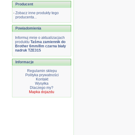
Producent
-
Zobacz inne produkty tego
producenta...
Powiadomienia
Informuj mnie o aktualizacjach
produktu
Taśma zamiennik do
Brother 6mm/8m czarna biały
nadruk TZE315
Informacje
Regulamin sklepu
Polityka prywatności
Kontakt
Wysyłka
Dlaczego my?
Mapka dojazdu