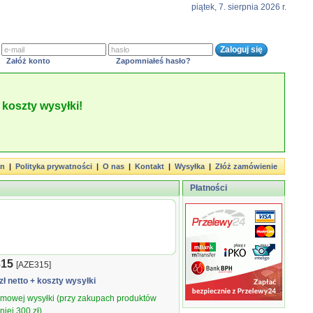
piątek, 7. sierpnia 2026 r.
Załóż konto
Zapomniałeś hasło?
koszty wysyłki!
in
|
Polityka prywatności
|
O nas
|
Kontakt
|
Wysyłka
|
Złóż zamówienie
Płatności
315
[AZE315]
zł netto
+ koszty wysyłki
armowej wysyłki (przy zakupach produktów
iej 300 zł).