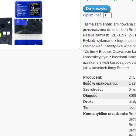
Wpisz ilość:
Taśma zamiennik laminowana cz
przeznaczona do urządzeń Brot
Pasuje zamiast: TZE-315 / TZ-3
Etykiety wykonane z tego materi
zastosowań. Kasety AZe w pełn
nnik AZE315
TZe firmy Brother. Oczywiście 
konstrukcyjnym z kasetami lamin
uzyskane z tych kaset są pokryte
jak w kasetach firmy Brother.
Producent:
Dt L
Ilość w opakowaniu:
1 szt
Szerokość:
6 m
Długość:
800
Druk:
biał
Tło:
cza
Kompatybilne urządzenia:
Brot
Bro
Brot
Brot
Brot