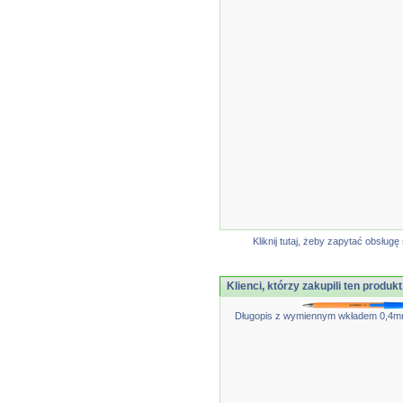
Kliknij tutaj, żeby zapytać obsłu
Klienci, którzy zakupili ten produkt
Długopis z wymiennym wkładem 0,4mm (