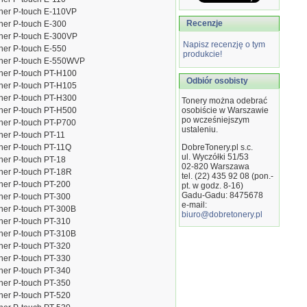
her P-touch E-110VP
Recenzje
her P-touch E-300
her P-touch E-300VP
Napisz recenzję o tym
her P-touch E-550
produkcie!
ther P-touch E-550WVP
her P-touch PT-H100
Odbiór osobisty
her P-touch PT-H105
her P-touch PT-H300
Tonery można odebrać
her P-touch PT-H500
osobiście w Warszawie
po wcześniejszym
her P-touch PT-P700
ustaleniu.
her P-touch PT-11
her P-touch PT-11Q
DobreTonery.pl s.c.
ul. Wyczółki 51/53
her P-touch PT-18
02-820
Warszawa
her P-touch PT-18R
tel. (22) 435 92 08 (pon.-
her P-touch PT-200
pt. w godz. 8-16)
Gadu-Gadu: 8475678
her P-touch PT-300
e-mail:
her P-touch PT-300B
biuro@dobretonery.pl
her P-touch PT-310
her P-touch PT-310B
her P-touch PT-320
her P-touch PT-330
her P-touch PT-340
her P-touch PT-350
her P-touch PT-520