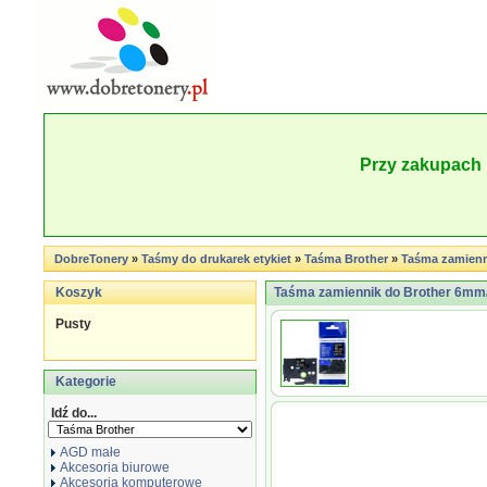
Przy zakupach 
DobreTonery
»
Taśmy do drukarek etykiet
»
Taśma Brother
»
Taśma zamien
Koszyk
Taśma zamiennik do Brother 6mm/
Pusty
Kategorie
Idź do...
AGD małe
Akcesoria biurowe
Akcesoria komputerowe