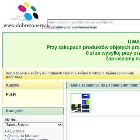
Wyszukiwanie zaawansowane
UWA
Przy zakupach produktów objętych pro
0 zł za wysyłkę przy pr
Zapraszamy na
DobreTonery
»
Taśmy do drukarek etykiet
»
Taśma Brother
»
Taśma zamiennik
AZEFX641
Koszyk
Taśma zamiennik do Brother 18mm/8m ż
Pusty
Kategorie
Idź do...
AGD małe
Akcesoria biurowe