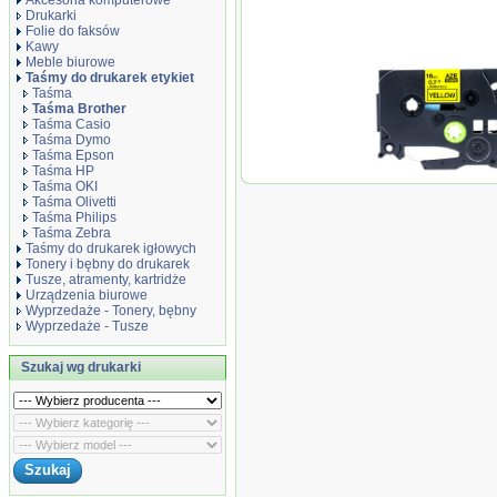
Akcesoria komputerowe
Drukarki
Folie do faksów
Kawy
Meble biurowe
Taśmy do drukarek etykiet
Taśma
Taśma Brother
Taśma Casio
Taśma Dymo
Taśma Epson
Taśma HP
Taśma zamiennik 
Taśma OKI
Taśma Olivetti
Taśma Philips
Taśma Zebra
Taśmy do drukarek igłowych
Tonery i bębny do drukarek
Tusze, atramenty, kartridże
Urządzenia biurowe
Wyprzedaże - Tonery, bębny
Wyprzedaże - Tusze
Szukaj wg drukarki