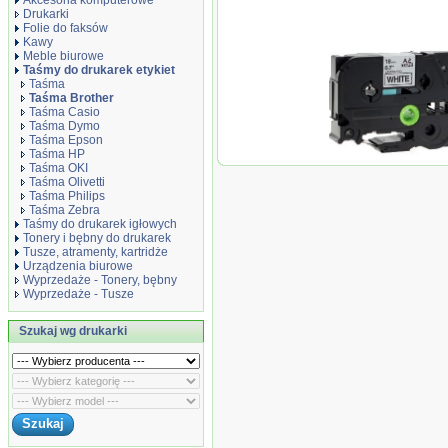
Akcesoria komputerowe
Drukarki
Folie do faksów
Kawy
Meble biurowe
Taśmy do drukarek etykiet
Taśma
Taśma Brother
Taśma Casio
Taśma Dymo
Taśma Epson
Taśma HP
Taśma zamiennik A
Taśma OKI
Taśma Olivetti
Taśma Philips
Taśma Zebra
Taśmy do drukarek igłowych
Tonery i bębny do drukarek
Tusze, atramenty, kartridże
Urządzenia biurowe
Wyprzedaże - Tonery, bębny
Wyprzedaże - Tusze
Szukaj wg drukarki