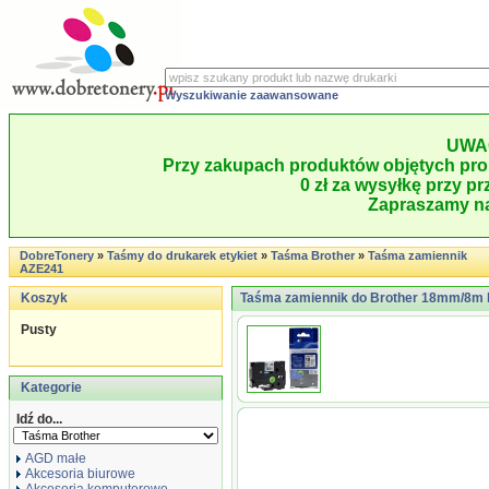
Wyszukiwanie zaawansowane
UWA
Przy zakupach produktów objętych pro
0 zł za wysyłkę przy pr
Zapraszamy na
DobreTonery
»
Taśmy do drukarek etykiet
»
Taśma Brother
»
Taśma zamiennik
AZE241
Koszyk
Taśma zamiennik do Brother 18mm/8m b
Pusty
Kategorie
Idź do...
AGD małe
Akcesoria biurowe