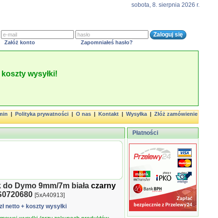
sobota, 8. sierpnia 2026 r.
Załóż konto
Zapomniałeś hasło?
koszty wysyłki!
min
|
Polityka prywatności
|
O nas
|
Kontakt
|
Wysyłka
|
Złóż zamówienie
Płatności
k do Dymo 9mm/7m biała
czarny
S0720680
[5xA40913]
zł netto
+ koszty wysyłki