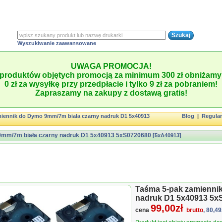
Wyszukiwanie zaawansowane
UWAGA PROMOCJA!
produktów objętych promocją za minimum 300 zł obniżamy 
0 zł za wysyłkę przy przedpłacie i tylko 9 zł za pobraniem!
Zapraszamy na zakupy z dostawą gratis!
iennik do Dymo 9mm/7m biała czarny nadruk D1 5x40913
Blog
|
Regula
9mm/7m biała czarny nadruk D1 5x40913 5xS0720680
[5xA40913]
Taśma 5-pak zamienni
nadruk D1 5x40913 5x
99,00zł
cena
brutto
, 80,49