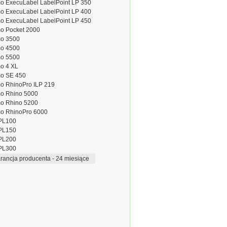
o ExecuLabel LabelPoint LP 350
o ExecuLabel LabelPoint LP 400
o ExecuLabel LabelPoint LP 450
o Pocket 2000
o 3500
o 4500
o 5500
o 4 XL
o SE 450
o RhinoPro ILP 219
o Rhino 5000
o Rhino 5200
o RhinoPro 6000
PL100
PL150
PL200
PL300
ancja producenta - 24 miesiące