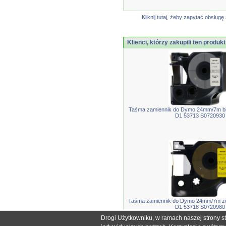
Kliknij tutaj, żeby zapytać obsłu
Klienci, którzy zakupili ten produkt
Taśma zamiennik do Dymo 24mm/7m bi
D1 53713 S0720930
Taśma zamiennik do Dymo 24mm/7m żó
D1 53718 S0720980
Drogi Użytkowniku, w ramach naszej strony s
Wszystkie nazwy i znaki handlowe użyte na stronie sklepu d