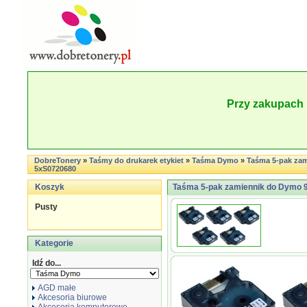
Przy zakupach 
DobreTonery
»
Taśmy do drukarek etykiet
»
Taśma Dymo
»
Taśma 5-pak zam
5xS0720680
Koszyk
Taśma 5-pak zamiennik do Dymo 
Pusty
Kategorie
Idź do...
AGD małe
Akcesoria biurowe