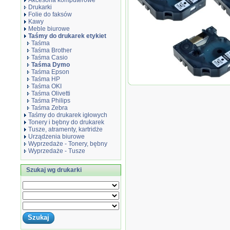
Akcesoria komputerowe
Drukarki
Folie do faksów
Kawy
Meble biurowe
Taśmy do drukarek etykiet
Taśma
Taśma Brother
Taśma Casio
Taśma Dymo
Taśma Epson
Taśma HP
Taśma 5-pak zamiennik do Dymo
Taśma OKI
5xS0720680
Taśma Olivetti
Taśma Philips
Taśma Zebra
Taśmy do drukarek igłowych
Tonery i bębny do drukarek
Tusze, atramenty, kartridże
Urządzenia biurowe
Wyprzedaże - Tonery, bębny
Wyprzedaże - Tusze
Szukaj wg drukarki