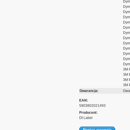
Dym
Dym
Dym
Dym
Dym
Dym
Dym
Dym
Dym
Dym
Dym
Dym
Dym
3M 
3M 
3M 
3M 
Gwarancja:
Gwar
EAN:
5903802021493
Producent:
Dt Label
Napisz recenzję