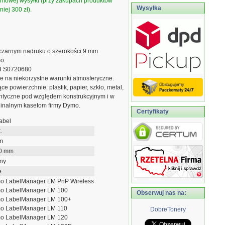
armowej wysyłki (przy zakupach produktów
Wysyłka
iej 300 zł).
 czarnym nadruku o szerokości 9 mm
o.
13 S0720680
łe na niekorzystne warunki atmosferyczne.
ce powierzchnie: plastik, papier, szkło, metal,
entyczne pod względem konstrukcyjnym i w
ginalnym kasetom firmy Dymo.
Certyfikaty
abel
.
m
0 mm
ny
e
o LabelManager LM PnP Wireless
o LabelManager LM 100
Obserwuj nas na:
o LabelManager LM 100+
o LabelManager LM 110
DobreTonery
o LabelManager LM 120