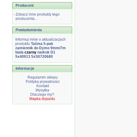
Producent
-
Zobacz inne produkty tego
producenta...
Powiadomienia
Informuj mnie o aktualizacjach
produktu
Taśma 5-pak
zamiennik do Dymo 9mm/7m
biała
czarny
nadruk D1
5x40913 5xS0720680
Informacje
Regulamin sklepu
Polityka prywatności
Kontakt
Wysyłka
Dlaczego my?
Mapka dojazdu