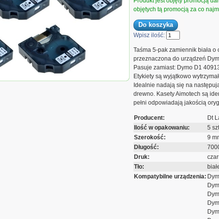
Produkt jest objęty promocją d
objętych tą promocją za co najmn
Wpisz ilość:
Taśma 5-pak zamiennik biała o
przeznaczona do urządzeń Dym
Pasuje zamiast: Dymo D1 409
Etykiety są wyjątkowo wytrzyma
 9mm/7m biała czarny nadruk D1 5x40913
Idealnie nadają się na następują
drewno. Kasety Aimotech są id
pełni odpowiadają jakością ory
Producent:
Dt L
Ilość w opakowaniu:
5 szt
Szerokość:
9 m
Długość:
700
Druk:
czar
Tło:
biał
Kompatybilne urządzenia:
Dym
Dym
Dym
Dym
Dym