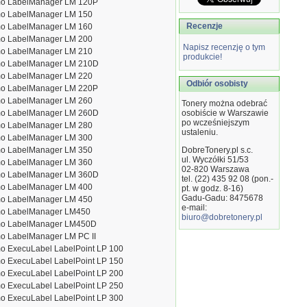
o LabelManager LM 120P
o LabelManager LM 150
Recenzje
o LabelManager LM 160
o LabelManager LM 200
Napisz recenzję o tym
o LabelManager LM 210
produkcie!
o LabelManager LM 210D
o LabelManager LM 220
Odbiór osobisty
o LabelManager LM 220P
o LabelManager LM 260
Tonery można odebrać
o LabelManager LM 260D
osobiście w Warszawie
po wcześniejszym
o LabelManager LM 280
ustaleniu.
o LabelManager LM 300
o LabelManager LM 350
DobreTonery.pl s.c.
ul. Wyczółki 51/53
o LabelManager LM 360
02-820
Warszawa
o LabelManager LM 360D
tel. (22) 435 92 08 (pon.-
o LabelManager LM 400
pt. w godz. 8-16)
Gadu-Gadu: 8475678
o LabelManager LM 450
e-mail:
o LabelManager LM450
biuro@dobretonery.pl
o LabelManager LM450D
o LabelManager LM PC II
o ExecuLabel LabelPoint LP 100
o ExecuLabel LabelPoint LP 150
o ExecuLabel LabelPoint LP 200
o ExecuLabel LabelPoint LP 250
o ExecuLabel LabelPoint LP 300