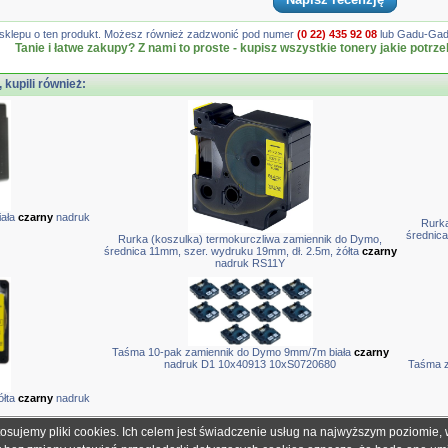
gę sklepu o ten produkt. Możesz również zadzwonić pod numer
(0 22) 435 92 08
lub Gadu-Gadu
Tanie i łatwe zakupy? Z nami to proste - kupisz wszystkie tonery jakie potrze
, kupili również:
ała
czarny
nadruk
Rurka
średnica
Rurka (koszulka) termokurczliwa zamiennik do Dymo,
średnica 11mm, szer. wydruku 19mm, dł. 2.5m, żółta
czarny
nadruk RS11Y
Taśma 10-pak zamiennik do Dymo 9mm/7m biała
czarny
nadruk D1 10x40913 10xS0720680
Taśma z
łta
czarny
nadruk
tosujemy pliki cookies. Ich celem jest świadczenie usług na najwyższym poziomie
obretonery.pl są znakami zastrzeżonymi dla ich właścicieli i zostały użyte wyłącznie w cela