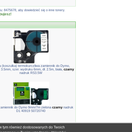
: 8475678, aby dowiedzieć się o inne tonery.
bujesz!
 (koszulka) termokurczliwa zamiennik do Dymo,
 3.5mm, szer. wydruku 6mm, dł. 2.5m, biała,
czarny
nadruk RS3.5W
amiennik do Dymo 9mm/7m zielona
czarny
nadruk
D1 40919 S0720740
, w tym również dostosowanych do Twoich
ch informacyjnych dla określenia kompatybilności produktów.