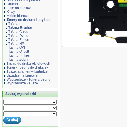
Akcesoria komputerowe
Drukarki
Folie do faksów
Kawy
Meble biurowe
Taśmy do drukarek etykiet
Taśma
Taśma Brother
Taśma Casio
Taśma Dymo
Taśma Epson
Taśma HP
Rurka (koszulka) termok
Taśma OKI
Brother 11.7mm/1.5m żółt
Taśma Olivetti
Taśma Philips
Taśma Zebra
Taśmy do drukarek igłowych
Tonery i bębny do drukarek
Tusze, atramenty, kartridże
Urządzenia biurowe
Wyprzedaże - Tonery, bębny
Wyprzedaże - Tusze
Szukaj wg drukarki