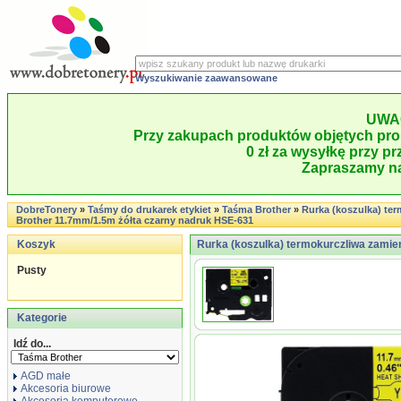
Wyszukiwanie zaawansowane
UWA
Przy zakupach produktów objętych pro
0 zł za wysyłkę przy pr
Zapraszamy na
DobreTonery
»
Taśmy do drukarek etykiet
»
Taśma Brother
»
Rurka (koszulka) te
Brother 11.7mm/1.5m żółta czarny nadruk HSE-631
Koszyk
Rurka (koszulka) termokurczliwa zamien
Pusty
Kategorie
Idź do...
AGD małe
Akcesoria biurowe