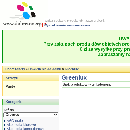
Wyszukiwanie zaawansowane
UWA
Przy zakupach produktów objętych pro
0 zł za wysyłkę przy pr
Zapraszamy na
DobreTonery
»
Oświetlenie do domu
»
Greenlux
Greenlux
Koszyk
Brak produktów w tej kategorii.
Pusty
Kategorie
Idź do...
AGD małe
Akcesoria biurowe
Akcesoria komputerowe