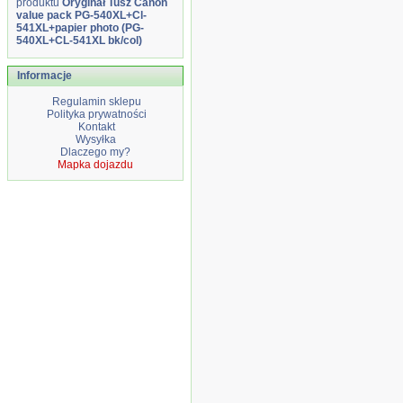
produktu
Oryginał Tusz Canon
value pack PG-540XL+Cl-
541XL+papier photo (PG-
540XL+CL-541XL bk/col)
Informacje
Regulamin sklepu
Polityka prywatności
Kontakt
Wysyłka
Dlaczego my?
Mapka dojazdu