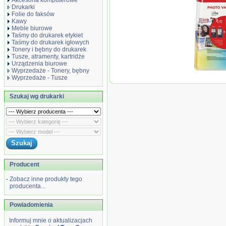
Akcesoria komputerowe
Drukarki
Folie do faksów
Kawy
Meble biurowe
Taśmy do drukarek etykiet
Taśmy do drukarek igłowych
Tonery i bębny do drukarek
Tusze, atramenty, kartridże
Urządzenia biurowe
Wyprzedaże - Tonery, bębny
Oryginał Tusz C
Wyprzedaże - Tusze
PG-540XL+Cl-5
photo (PG-540
Szukaj wg drukarki
bk/col)
Producent
-
Zobacz inne produkty tego
producenta...
Powiadomienia
Informuj mnie o aktualizacjach