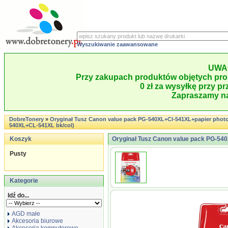
Wyszukiwanie zaawansowane
UWA
Przy zakupach produktów objętych pro
0 zł za wysyłkę przy pr
Zapraszamy na
DobreTonery
»
Oryginał Tusz Canon value pack PG-540XL+Cl-541XL+papier phot
540XL+CL-541XL bk/col)
Koszyk
Oryginał Tusz Canon value pack PG-54
Pusty
Kategorie
Idź do...
AGD małe
Akcesoria biurowe