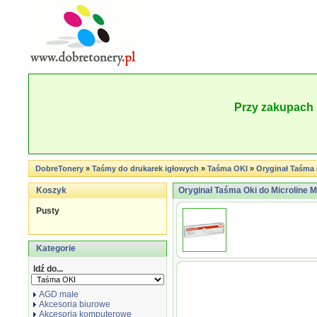
Przy zakupach 
DobreTonery
»
Taśmy do drukarek igłowych
»
Taśma OKI
»
Oryginał Taśma O
Koszyk
Oryginał Taśma Oki do Microline ML
Pusty
Kategorie
Idź do...
AGD małe
Akcesoria biurowe
Akcesoria komputerowe