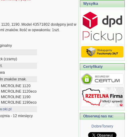
Wysyłka
 1120, 1190. Model 43571802 dostępny jest w
ml znaków. Ilość w opwakoniu: 1szt.
ginalny
ck (czarny)
t.
Certyfikaty
owa
ln znaków znak.
 MICROLINE 1120
 MICROLINE 1120eco
 MICROLINE 1190
 MICROLINE 1190eco
.oki.pl
ojmia - 12 miesięcy
Obserwuj nas na:
DobreTonery