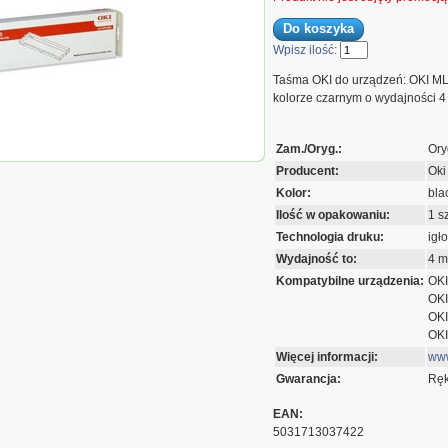
Wpisz ilość:
Taśma OKI do urządzeń: OKI ML
kolorze czarnym o wydajności 4 
Taśma Oki do Microline
Zam./Oryg.:
Ory
0 | 4 mln znak. |
Producent:
Oki
ack
Kolor:
bla
Ilość w opakowaniu:
1 sz
Technologia druku:
igł
Wydajność to:
4 m
Kompatybilne urządzenia:
OKI
OKI
OKI
OKI
Więcej informacji:
www
Gwarancja:
Ręk
EAN:
5031713037422