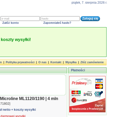
piątek, 7. sierpnia 2026 r.
Załóż konto
Zapomniałeś hasło?
koszty wysyłki!
in
|
Polityka prywatności
|
O nas
|
Kontakt
|
Wysyłka
|
Złóż zamówienie
Płatności
Microline ML1120/1190 | 4 mln
571802]
zł netto
+ koszty wysyłki
ą darmowej wysyłki.