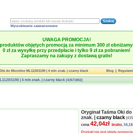
Wyszukiwanie zaawansowane
UWAGA PROMOCJA!
produktów objętych promocją za minimum 300 zł obniżamy 
0 zł za wysyłkę przy przedpłacie i tylko 9 zł za pobraniem!
Zapraszamy na zakupy z dostawą gratis!
ki do Microline ML1120/1190 | 4 mln znak. | czarny black
Blog
|
Regulam
1120/1190 | 4 mln znak. | czarny black
[43571802]
Oryginał Taśma Oki do 
znak. |
czarny black
[43
42,04zł
cena
brutto
, 34,18
Produkt nie jest objęty promocj