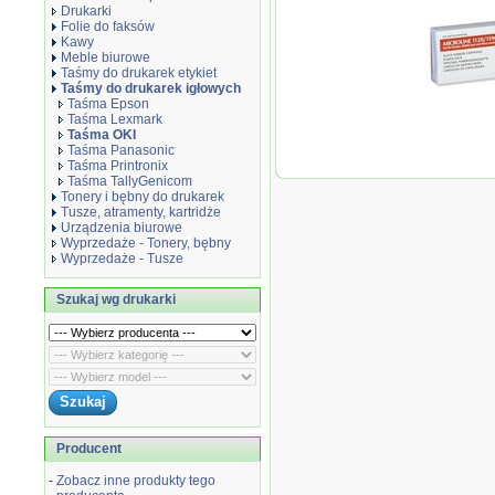
Drukarki
Folie do faksów
Kawy
Meble biurowe
Taśmy do drukarek etykiet
Taśmy do drukarek igłowych
Taśma Epson
Taśma Lexmark
Taśma OKI
Taśma Panasonic
Oryginał 
Taśma Printronix
ML1120/119
Taśma TallyGenicom
czarny bl
Tonery i bębny do drukarek
Tusze, atramenty, kartridże
Urządzenia biurowe
Wyprzedaże - Tonery, bębny
Wyprzedaże - Tusze
Szukaj wg drukarki
Producent
-
Zobacz inne produkty tego