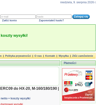
niedziela, 9. sierpnia 2026 r.
Załóż konto
Zapomniałeś hasło?
koszty wysyłki!
in
|
Polityka prywatności
|
O nas
|
Kontakt
|
Wysyłka
|
Złóż zamówienie
Płatności
ERC09 do HX-20, M-160/180/190 |
ł netto
+ koszty wysyłki
ą darmowej wysyłki.