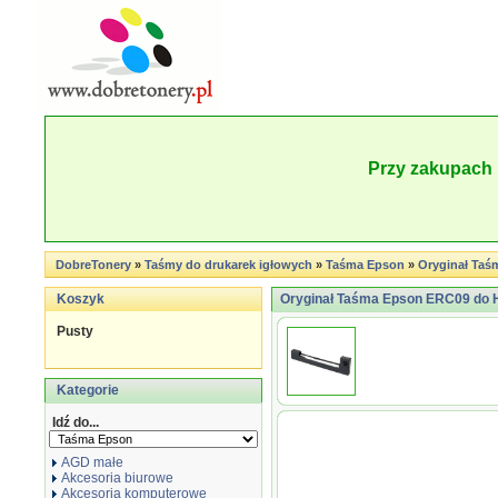
Przy zakupach 
DobreTonery
»
Taśmy do drukarek igłowych
»
Taśma Epson
»
Oryginał Taś
Koszyk
Oryginał Taśma Epson ERC09 do HX
Pusty
Kategorie
Idź do...
AGD małe
Akcesoria biurowe
Akcesoria komputerowe