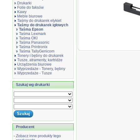
Drukarki
Folie do faksów
Kawy
Meble biurowe
Taśmy do drukarek etykiet
Taśmy do drukarek igłowych
Taśma Epson
Taśma Lexmark
Taśma OKI
Taśma Panasonic
Oryginał 
Taśma Printronix
HX-20, M-
Taśma TallyGenicom
black
Tonery i bębny do drukarek
Tusze, atramenty, kartridże
Urządzenia biurowe
Wyprzedaże - Tonery, bębny
Wyprzedaże - Tusze
Szukaj wg drukarki
Producent
-
Zobacz inne produkty tego