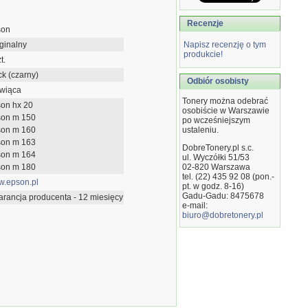
Recenzje
son
ginalny
Napisz recenzję o tym
produkcie!
t.
ck (czarny)
Odbiór osobisty
wiąca
Tonery można odebrać
on hx 20
osobiście w Warszawie
on m 150
po wcześniejszym
on m 160
ustaleniu.
on m 163
DobreTonery.pl s.c.
on m 164
ul. Wyczółki 51/53
on m 180
02-820
Warszawa
tel. (22) 435 92 08 (pon.-
.epson.pl
pt. w godz. 8-16)
Gadu-Gadu: 8475678
rancja producenta - 12 miesięcy
e-mail:
biuro@dobretonery.pl