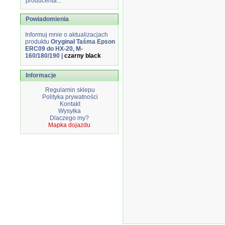
producenta...
Powiadomienia
Informuj mnie o aktualizacjach
produktu
Oryginał Taśma Epson
ERC09 do HX-20, M-
160/180/190 |
czarny black
Informacje
Regulamin sklepu
Polityka prywatności
Kontakt
Wysyłka
Dlaczego my?
Mapka dojazdu