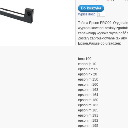
Wpisz ilość:
Taśma Epson ERC09. Oryginalne
wyprodukowane zostały zgodnie 
zapewniają wysoką wydajność or
Zostały zaprojektowane tak aby
Taśma Epson ERC09 do
Epson.Pasuje do urządzeń:
160/180/190 | czarny
bmc 190
canon fp 10
epson erc 09
epson hx 20
epson m 150
epson m 160
epson m 163
epson m 164
epson m 180
epson m 183
epson m 185
epson m 191
epson m 192
epson m 195