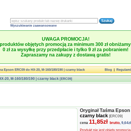
Wyszukiwanie zaawansowane
UWAGA PROMOCJA!
produktów objętych promocją za minimum 300 zł obniżamy 
0 zł za wysyłkę przy przedpłacie i tylko 9 zł za pobraniem!
Zapraszamy na zakupy z dostawą gratis!
ma Epson ERC09 do HX-20, M-160/180/190 | czarny black
Blog
|
Regulam
-20, M-160/180/190 | czarny black
[ERC09]
Oryginał Taśma Epson 
czarny black
[ERC09]
11,85zł
cena
brutto
, 9,64z
Produkt nie jest objęty promocj