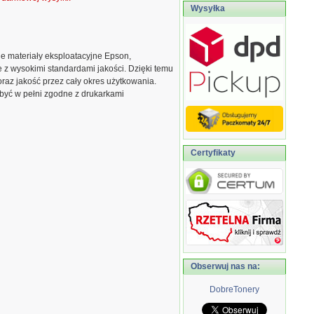
Wysyłka
 materiały eksploatacyjne Epson,
z wysokimi standardami jakości. Dzięki temu
az jakość przez cały okres użytkowania.
 być w pełni zgodne z drukarkami
Certyfikaty
Obserwuj nas na:
DobreTonery