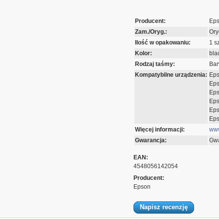
Producent:
Ep
Zam./Oryg.:
Ory
Ilość w opakowaniu:
1 sz
Kolor:
bla
Rodzaj taśmy:
Bar
Kompatybilne urządzenia:
Eps
Eps
Eps
Eps
Eps
Eps
Więcej informacji:
www
Gwarancja:
Gwa
EAN:
4548056142054
Producent:
Epson
Napisz recenzję