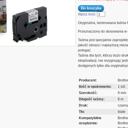
Wpisz ilość:
Oryginalna, laminowana taśma f
Przeznaczony do stosowania w 
Taśma jest specjalnie zaprojekt
jakość obrazu i najwyższą nie
Brother laminowana 9mm x 8m
polegać.
ałe tło
Taśma dla tych, którzy dużo dru
eksploatacji, nie rezygnując je
dostępnych tylko dla oryginalny
Producent:
Brothe
Ilość w opakowaniu:
1 szt.
Szerokość:
9 mm
Długość taśmy:
8 m
Druk:
czarny
Tło:
białe
Kompatybilne
Brothe
urządzenia:
Brothe