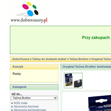
Przy zakupach 
DobreTonery
»
Taśmy do drukarek etykiet
»
Taśma Brother
»
Oryginał Taśma
Koszyk
Oryginał Taśma Brother laminowan
Pusty
Kategorie
Idź do...
AGD małe
Akcesoria biurowe
Akcesoria komputerowe