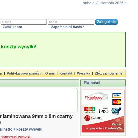
sobota, 8. sierpnia 2026 r.
Załóż konto
Zapomniałeś hasło?
koszty wysyłki!
in
|
Polityka prywatności
|
O nas
|
Kontakt
|
Wysyłka
|
Złóż zamówienie
Płatności
er laminowana 9mm x 8m czarny
]
zł netto
+ koszty wysyłki
ą darmowej wysyłki.