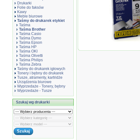
Drukarki
Folie do faksów
Kawy
Meble biurowe
Taśmy do drukarek etykiet
Taśma
Taśma Brother
Taśma Casio
Taśma Dymo
Taśma Epson
Taśma HP
Oryginał Taśma 
Taśma OKI
czarny nadruk / bi
Taśma Olivetti
Taśma Philips
Taśma Zebra
Taśmy do drukarek igłowych
Tonery i bębny do drukarek
Tusze, atramenty, kartridże
Urządzenia biurowe
Wyprzedaże - Tonery, bębny
Wyprzedaże - Tusze
Szukaj wg drukarki