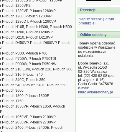
r P-touch 1250LB & S, P-touch 1250VP
er P-touch 1250VPS
Recenzje
r P-touch 1230VP, P-touch 1260VP
r P-touch 1280, P-touch 1280VP
Napisz recenzję o tym
r P-touch 1280DT, P-touch 1290VP
produkcie!
r P-touch H105, P-touch H300, P-touch H500
r P-touch D200, P-touch D200VP
Odbiór osobisty
r P-touch D210, P-touch D210VP
r P-touch D450VP, P-touch D600VP, P-touch
Tonery można odebrać
osobiście w Warszawie
W
po wcześniejszym
r P-touch P300, P-touch P700
ustaleniu.
r P-touch P750W, P-touch P750TDI
DobreTonery.pl s.c.
er P-touch P900W, P-touch P950NW
ul. Wyczółki 51/53
r P-touch 210 Euro, P-touch 220, P-touch 300
02-820
Warszawa
r P-touch 310, P-touch 340
tel. (22) 435 92 08 (pon.-
r P-touch 340C, P-touch 350
pt. w godz. 8-16)
Gadu-Gadu: 8475678
r P-touch 540, P-touch 540C, P-touch 550
e-mail:
r P-touch 3600
biuro@dobretonery.pl
r P-touch 1800, P-touch 1800E
r P-touch 1750
r P-touch 1830VP, P-touch 1850, P-touch
VP
r P-touch 1950VP, P-touch 2100VP
r P-touch 2030VP, P-touch 2730VP
r P-touch 2400, P-touch 2400E, P-touch