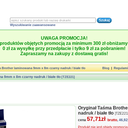
Wyszukiwanie zaawansowane
UWAGA PROMOCJA!
produktów objętych promocją za minimum 300 zł obniżamy 
0 zł za wysyłkę przy przedpłacie i tylko 9 zł za pobraniem!
Zapraszamy na zakupy z dostawą gratis!
 Brother laminowana 9mm x 8m czarny nadruk / białe tło
Blog
|
Regulam
a 9mm x 8m czarny nadruk / białe tło
[TZE221]
Oryginał Taśma Broth
nadruk / białe tło
[TZE221
57,71zł
cena
brutto
, 46,92
Produkt nie jest objęty promocj