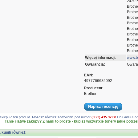
2420
Brothe
Brothe
Brothe
Brothe
Brothe
Brothe
Broth
Brothe
Brothe
Więcej informacji:
www.br
Gwarancja:
Gwaran
EAN:
4977766685092
Producent:
Brother
Napisz recenzję
gę sklepu o ten produkt. Możesz również zadzwonić pod numer
(0 22) 435 92 08
lub Gadu-Gadu
Tanie i łatwe zakupy? Z nami to proste - kupisz wszystkie tonery jakie potrze
, kupili również: