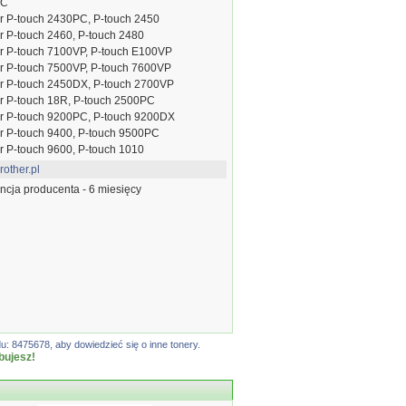
PC
r P-touch 2430PC, P-touch 2450
r P-touch 2460, P-touch 2480
r P-touch 7100VP, P-touch E100VP
r P-touch 7500VP, P-touch 7600VP
r P-touch 2450DX, P-touch 2700VP
r P-touch 18R, P-touch 2500PC
er P-touch 9200PC, P-touch 9200DX
r P-touch 9400, P-touch 9500PC
r P-touch 9600, P-touch 1010
other.pl
cja producenta - 6 miesięcy
: 8475678, aby dowiedzieć się o inne tonery.
bujesz!