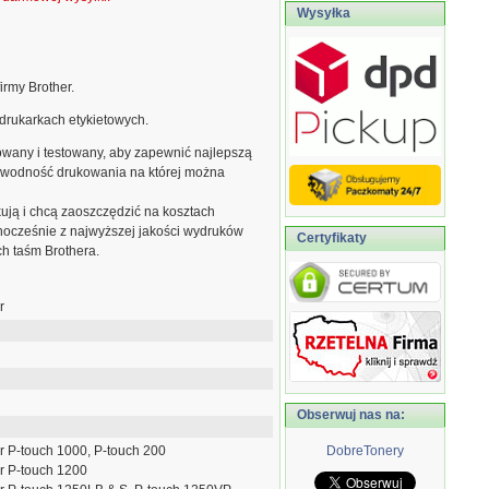
Wysyłka
irmy Brother.
drukarkach etykietowych.
owany i testowany, aby zapewnić najlepszą
zawodność drukowania na której można
kują i chcą zaoszczędzić na kosztach
dnocześnie z najwyższej jakości wydruków
Certyfikaty
ch taśm Brothera.
r
Obserwuj nas na:
r P-touch 1000, P-touch 200
DobreTonery
r P-touch 1200