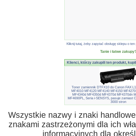
Kliknij tutaj, żeby zapytać obsługę sklepu o 
Tanie i łatwe zakupy?
Klienci, którzy zakupili ten produkt, kupi
Toner zamiennik DTFX10 do Canon FAX L1
MF4010 MF4120 MF4140 MF4150 MF4270
MF4340d MF4350d MF4370d MF4370dn 
MF4690PL, Seria i-SENSYS, pasuje zamiast 
3000 stron
Wszystkie nazwy i znaki handlowe 
znakami zastrzeżonymi dla ich właś
informacyjnych dla okreś