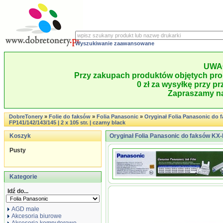
Wyszukiwanie zaawansowane
UWA
Przy zakupach produktów objętych pro
0 zł za wysyłkę przy pr
Zapraszamy na
DobreTonery
»
Folie do faksów
»
Folia Panasonic
»
Oryginał Folia Panasonic do 
FP141/142/143/145 | 2 x 105 str. | czarny black
Koszyk
Oryginał Folia Panasonic do faksów KX-FP
Pusty
Kategorie
Idź do...
AGD małe
Akcesoria biurowe