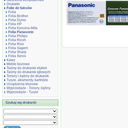
Akcesoria komputerowe
Drukarki
Folie do faksów
Folia
Folia Brother
Folia Dymo
Folia HP
Folia Kyocera-Mita
Oryginał Folia Panasonic do faksów KX-
Folia Panasonic
czarny black
Folia Philips
Folia Ricoh
Folia Riso
Folia Sagem
Folia Sharp
Folia Xerox
Kawy
Meble biurowe
Taśmy do drukarek etykiet
Taśmy do drukarek igłowych
Tonery i bębny do drukarek
Tusze, atramenty, kartridże
Urządzenia biurowe
Wyprzedaże - Tonery, bębny
Wyprzedaże - Tusze
Szukaj wg drukarki