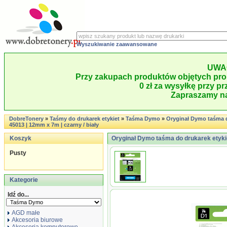
Wyszukiwanie zaawansowane
UWA
Przy zakupach produktów objętych pro
0 zł za wysyłkę przy pr
Zapraszamy na
DobreTonery
»
Taśmy do drukarek etykiet
»
Taśma Dymo
»
Oryginał Dymo taśma d
45013 | 12mm x 7m | czarny / biały
Koszyk
Oryginał Dymo taśma do drukarek etykie
Pusty
Kategorie
Idź do...
AGD małe
Akcesoria biurowe