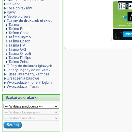
Akcesoria komputerowe
Drukarki
Folie do faksów
Kawy
Meble biurowe
Taśmy do drukarek etykiet
Taśma
Taśma Brother
Taśma Casio
Taśma Dymo
Taśma Epson
Oryginał Dymo 
Taśma HP
drukarek etykie
Taśma OKI
12mm x 7m | cza
Taśma Olivetti
Taśma Philips
Taśma Zebra
Taśmy do drukarek igłowych
Tonery i bębny do drukarek
Tusze, atramenty, kartridże
Urządzenia biurowe
Wyprzedaże - Tonery, bębny
Wyprzedaże - Tusze
Szukaj wg drukarki