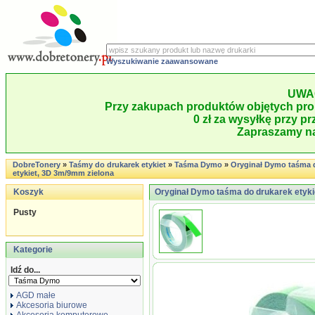
Wyszukiwanie zaawansowane
UWA
Przy zakupach produktów objętych pro
0 zł za wysyłkę przy pr
Zapraszamy na
DobreTonery
»
Taśmy do drukarek etykiet
»
Taśma Dymo
»
Oryginał Dymo taśma 
etykiet, 3D 3m/9mm zielona
Koszyk
Oryginał Dymo taśma do drukarek etyki
Pusty
Kategorie
Idź do...
AGD małe
Akcesoria biurowe