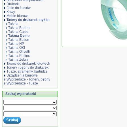
Akcesoria komputerowe
Drukarki
Folie do faksów
Kawy
Meble biurowe
Taśmy do drukarek etykiet
Taśma
Taśma Brother
Taśma Casio
Taśma Dymo
Taśma Epson
Oryginał Dymo 
Taśma HP
drukarek etyki
Taśma OKI
zielona
Taśma Olivetti
Taśma Philips
Taśma Zebra
Taśmy do drukarek igłowych
Tonery i bębny do drukarek
Tusze, atramenty, kartridże
Urządzenia biurowe
Wyprzedaże - Tonery, bębny
Wyprzedaże - Tusze
Szukaj wg drukarki