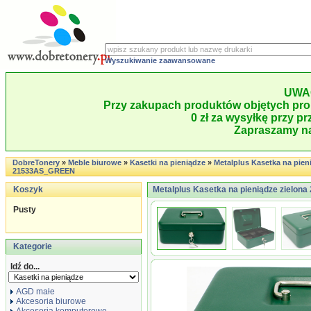
Wyszukiwanie zaawansowane
UWA
Przy zakupach produktów objętych pro
0 zł za wysyłkę przy pr
Zapraszamy na
DobreTonery
»
Meble biurowe
»
Kasetki na pieniądze
»
Metalplus Kasetka na pien
21533AS_GREEN
Koszyk
Metalplus Kasetka na pieniądze zielo
Pusty
Kategorie
Idź do...
AGD małe
Akcesoria biurowe