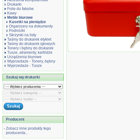
Akcesoria komputerowe
Drukarki
Folie do faksów
Kawy
Meble biurowe
Kasetki na pieniądze
Organizery na dokumenty
Podnóżki
Skrzynki na listy
Taśmy do drukarek etykiet
Taśmy do drukarek igłowych
Tonery i bębny do drukarek
Metalplus Kasetka na pieniąd
Tusze, atramenty, kartridże
Urządzenia biurowe
Wyprzedaże - Tonery, bębny
Wyprzedaże - Tusze
Szukaj wg drukarki
Producent
-
Zobacz inne produkty tego
producenta...