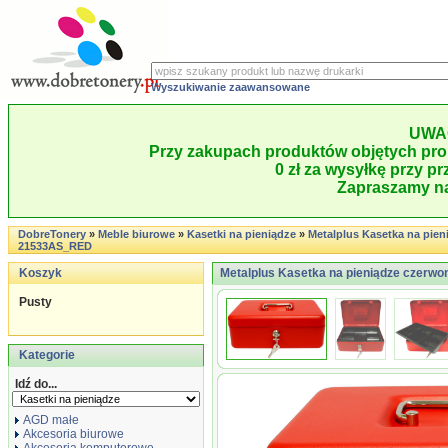
Wyszukiwanie zaawansowane
UWA
Przy zakupach produktów objętych pro
0 zł za wysyłkę przy pr
Zapraszamy na
DobreTonery
»
Meble biurowe
»
Kasetki na pieniądze
»
Metalplus Kasetka na pie
21533AS_RED
Koszyk
Metalplus Kasetka na pieniądze czer
Pusty
Kategorie
Idź do...
AGD małe
Akcesoria biurowe