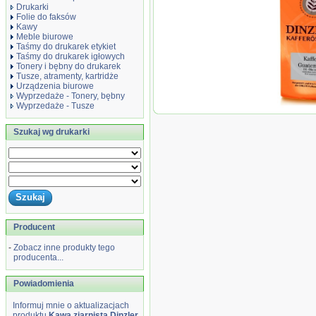
Drukarki
Folie do faksów
Kawy
Meble biurowe
Taśmy do drukarek etykiet
Taśmy do drukarek igłowych
Tonery i bębny do drukarek
Tusze, atramenty, kartridże
Urządzenia biurowe
Wyprzedaże - Tonery, bębny
Wyprzedaże - Tusze
Kawa zia
Dinzler 
Szukaj wg drukarki
1kg
Producent
-
Zobacz inne produkty tego
producenta...
Powiadomienia
Informuj mnie o aktualizacjach
produktu
Kawa ziarnista Dinzler