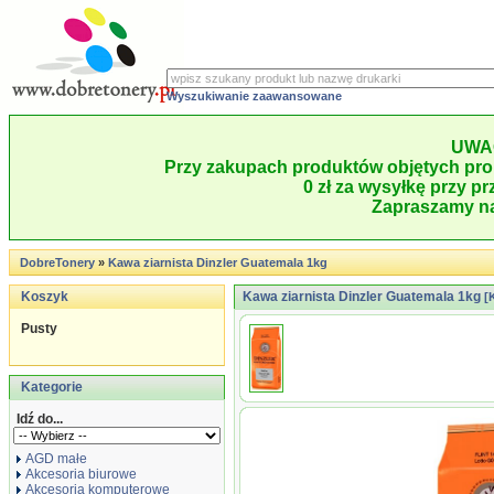
Wyszukiwanie zaawansowane
UWA
Przy zakupach produktów objętych pro
0 zł za wysyłkę przy pr
Zapraszamy na
DobreTonery
»
Kawa ziarnista Dinzler Guatemala 1kg
Koszyk
Kawa ziarnista Dinzler Guatemala 1kg
[
Pusty
Kategorie
Idź do...
AGD małe
Akcesoria biurowe
Akcesoria komputerowe