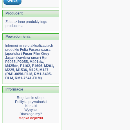
Producent
-
Zobacz inne produkty tego
producenta...
Powiadomienia
Informuj mnie o aktualizacjach
produktu
Folia Fusera szara
japońska / Fuser Film Grey
Japan (zawiera smar) Hp
P2035, P2055, M401dw,
M425dn, P1102, P1606, M201,
M225, M1536, M125, M127
(RM1-0656-FILM, RM1-6405-
FILM, RM1-7541-FILM)
Informacje
Regulamin sklepu
Polityka prywatności
Kontakt
Wysyłka
Dlaczego my?
Mapka dojazdu