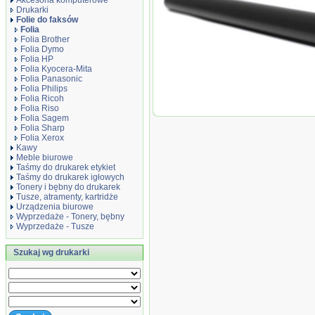
Akcesoria komputerowe
Drukarki
Folie do faksów
Folia
Folia Brother
Folia Dymo
Folia HP
Folia Kyocera-Mita
Folia Panasonic
Folia Fusera szara japońska / Fuser F
Folia Philips
P2035, P2055, ...
Folia Ricoh
Folia Riso
Folia Sagem
Folia Sharp
Folia Xerox
Kawy
Meble biurowe
Taśmy do drukarek etykiet
Taśmy do drukarek igłowych
Tonery i bębny do drukarek
Tusze, atramenty, kartridże
Urządzenia biurowe
Wyprzedaże - Tonery, bębny
Wyprzedaże - Tusze
Szukaj wg drukarki