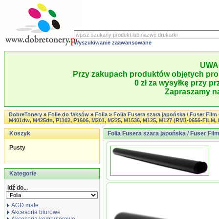
Wyszukiwanie zaawansowane
UWA
Przy zakupach produktów objętych pro
0 zł za wysyłkę przy pr
Zapraszamy na
DobreTonery
»
Folie do faksów
»
Folia
»
Folia Fusera szara japońska / Fuser Film
M401dw, M425dn, P1102, P1606, M201, M225, M1536, M125, M127 (RM1-0656-FILM,
Koszyk
Folia Fusera szara japońska / Fuser Fil
Pusty
Kategorie
Idź do...
AGD małe
Akcesoria biurowe