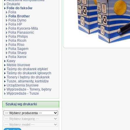
Akcesoria komputerowe
Drukarki
Folie do faksów
Folia
Folia Brother
Folia Dymo
Folia HP
Folia Kyocera-Mita
Folia Panasonic
Folia Philips
Folia Ricoh
Folia Riso
Folia Dwupak Czarny Brother PC-7
Folia Sagem
PC72RF, 4*144 stron
Folia Sharp
Folia Xerox
Kawy
Meble biurowe
Taśmy do drukarek etykiet
Taśmy do drukarek igłowych
Tonery i bębny do drukarek
Tusze, atramenty, kartridże
Urządzenia biurowe
Wyprzedaże - Tonery, bębny
Wyprzedaże - Tusze
Szukaj wg drukarki