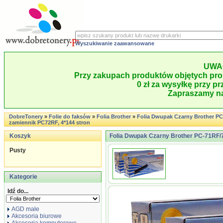
Wyszukiwanie zaawansowane
UWA
Przy zakupach produktów objętych pro
0 zł za wysyłkę przy pr
Zapraszamy na
DobreTonery
»
Folie do faksów
»
Folia Brother
»
Folia Dwupak Czarny Brother PC-
zamiennik PC72RF, 4*144 stron
Koszyk
Folia Dwupak Czarny Brother PC-71RF/72
Pusty
Kategorie
Idź do...
AGD małe
Akcesoria biurowe