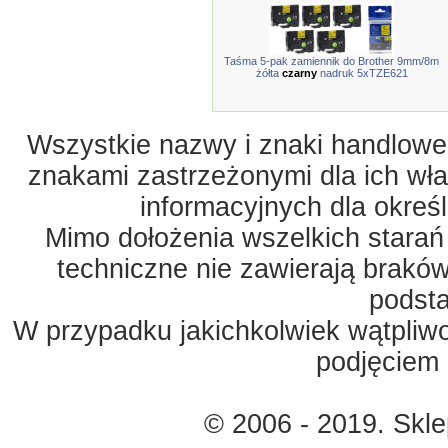
Taśma 5-pak zamiennik do Brother 9mm/8m
żółta
czarny
nadruk 5xTZE621
Wszystkie nazwy i znaki handlowe 
znakami zastrzeżonymi dla ich właś
informacyjnych dla okreś
Mimo dołożenia wszelkich starań
techniczne nie zawierają braków
podst
W przypadku jakichkolwiek wątpliw
podjęciem 
© 2006 - 2019. Skl