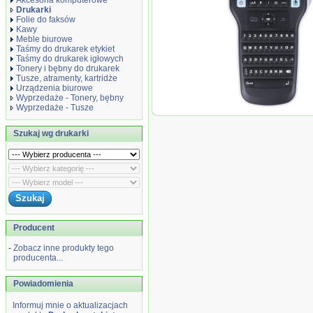
Akcesoria komputerowe
Drukarki
Folie do faksów
Kawy
Meble biurowe
Taśmy do drukarek etykiet
Taśmy do drukarek igłowych
Tonery i bębny do drukarek
Tusze, atramenty, kartridże
Urządzenia biurowe
Wyprzedaże - Tonery, bębny
Wyprzedaże - Tusze
Drukarka etykiet Dy
LM160 S0946340 + 2
Szukaj wg drukarki
Producent
-
Zobacz inne produkty tego
producenta...
Powiadomienia
Informuj mnie o aktualizacjach