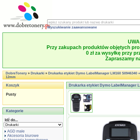
Wyszukiwanie zaawansowane
UWA
Przy zakupach produktów objętych pro
0 zł za wysyłkę przy pr
Zapraszamy na
DobreTonery
»
Drukarki
»
Drukarka etykiet Dymo LabelManager LM160 S0946340 +
12mm
Koszyk
Drukarka etykiet Dymo LabelManager 
Pusty
Kategorie
Idź do...
AGD małe
Akcesoria biurowe