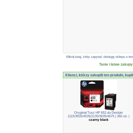
Kliknij tutaj, żeby zapytać obsługę sklepu o
Tanie i łatwe zakupy
Klienci, którzy zakupili ten produkt, kupi
Oryginał Tusz HP 652 do Deskjet
1115/3835/4535/2135/3635/4675 | 360 str. |
czarny black