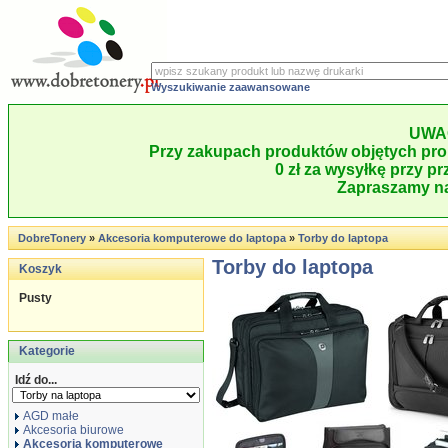
Wyszukiwanie zaawansowane
UWA
Przy zakupach produktów objętych pro
0 zł za wysyłkę przy pr
Zapraszamy na
DobreTonery
»
Akcesoria komputerowe do laptopa
»
Torby do laptopa
Torby do laptopa
Koszyk
Pusty
Kategorie
Idź do...
AGD małe
Akcesoria biurowe
Akcesoria komputerowe