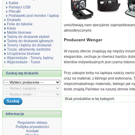
Kable
Pamięci USB
Plecaki
Podstawki pod monitor / laptop
Drukarki
Folie do faksów
umożliwiają nam specjalnie zaprojektowane 
Kawy
atmosferycznymi.
Meble biurowe
Taśmy do drukarek etykiet
Producent Wenger
Taśmy do drukarek igłowych
Tonery i bębny do drukarek
Tusze, atramenty, kartridże
W naszej ofercie znajdują się między innym
Urządzenia biurowe
eleganckie, cechuje je również bardzo dobr
Wyprzedaże - Tonery, bębny
klientów indywidualnych jest czarna listono
Wyprzedaże - Tusze
Przy zakupie torby na laptopa należy zwróc
Szukaj wg drukarki
oraz na materiał, z którego jest wykonana.
nieprzemakalnego materiału, takiego jak ny
toreb znajdą Państwo na naszej stronie int
Brak produktów w tej kategorii.
Informacje
Regulamin sklepu
Polityka prywatności
Kontakt