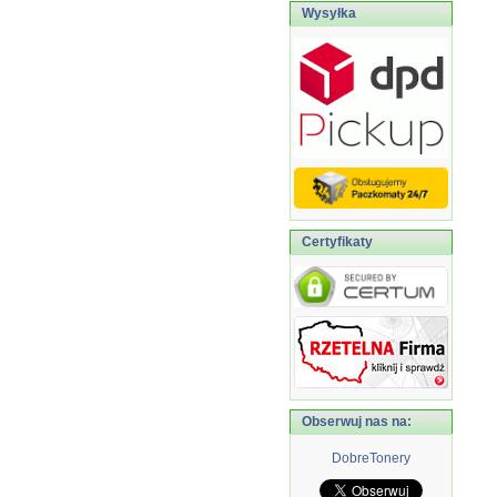
Wysyłka
Certyfikaty
Obserwuj nas na:
DobreTonery