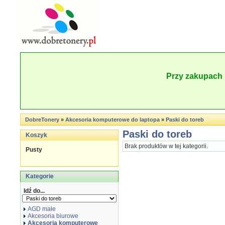
Przy zakupach 
DobreTonery
»
Akcesoria komputerowe do laptopa
»
Paski do toreb
Paski do toreb
Koszyk
Brak produktów w tej kategorii.
Pusty
Kategorie
Idź do...
AGD małe
Akcesoria biurowe
Akcesoria komputerowe