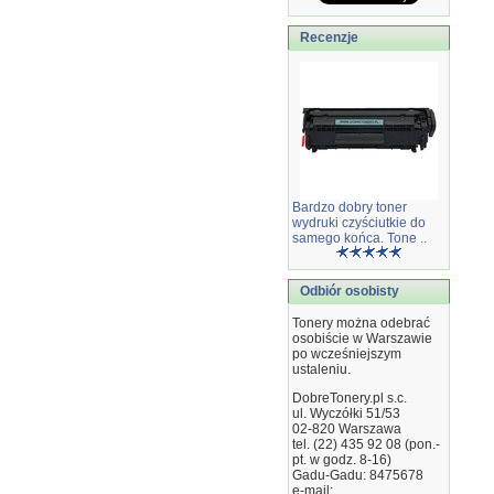
Recenzje
Bardzo dobry toner
wydruki czyściutkie do
samego końca. Tone ..
Odbiór osobisty
Tonery można odebrać
osobiście w Warszawie
po wcześniejszym
ustaleniu.
DobreTonery.pl s.c.
ul. Wyczółki 51/53
02-820
Warszawa
tel. (22) 435 92 08 (pon.-
pt. w godz. 8-16)
Gadu-Gadu: 8475678
e-mail: