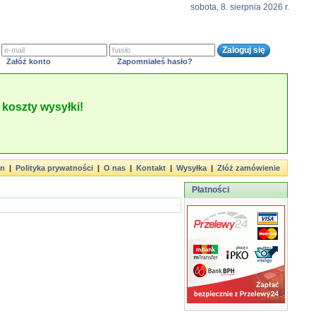
sobota, 8. sierpnia 2026 r.
Załóż konto
Zapomniałeś hasło?
koszty wysyłki!
in
|
Polityka prywatności
|
O nas
|
Kontakt
|
Wysyłka
|
Złóż zamówienie
Płatności