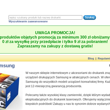
Wyszukiwanie zaawansowane
UWAGA PROMOCJA!
produktów objętych promocją za minimum 300 zł obniżamy 
0 zł za wysyłkę przy przedpłacie i tylko 9 zł za pobraniem!
Zapraszamy na zakupy z dostawą gratis!
Blog
|
Regulam
amsung
W naszym sklepie internetowym z akcesoriami do drukarek zna
urządzeń drukujących Samsung w atrakcyjnych cenach. W ofer
Samsung do wszystkich modeli urządzeń koreańskiej firmy. Ka
jest 12-miesięczną gwarancją producenta.
Polecamy także wysokiej klasy zamienniki, dzięki którym wyd
eksploatacyjnych do drukarek laserowych. Oferujemy wyłącznie
kiepskich podróbek! Zakupy u nas to synonim dobrze wydanych p