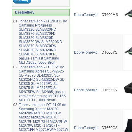
Bestsellery
DobreTonery.pl
DT600MS
01.
Toner zamiennik DT203HS do
Samsung ProXpress
SLM3320 SLM3320ND
SLM3370 SLM3370FD
SLM3820 SLM3820D
SLM3820DW SLM3820ND
SLM3870 SLM3870FW
SLM4020 SLM4020ND
DobreTonery.pl
DT600YS
SLM4070 SLM4070FR,
pasuje zamiast Samsung
MLTD203L, 5000 stron
02.
Toner zamiennik DT116S do
Samsung Xpress SL-M2625
SL-M2675 SL-M2825 SL-
M2825ND SL-M2825DW SL-
M2835 SL-M2675FN SL-
M2875 SL-M2875FD SL-
DobreTonery.pl
DT6555S
M2875FW SL-M2885, pasuje
zamiast Samsung MLTD116S
MLTD116L, 3000 stron
03.
Toner zamiennik DT111XS do
Samsung Xpress M2020
M2020W M2021 M2021W
M2022 M2022W M2070
M2070F M2070FH M2070HW
M2070W M2071 M2071F
DobreTonery.pl
DT660CS
M2071FH M2071HW M2071W