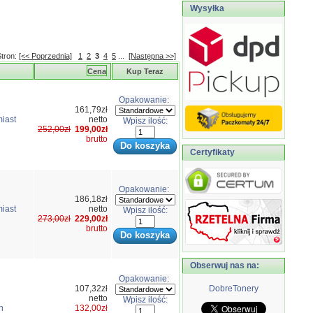
Wysyłka
Stron:
[<< Poprzednia]
1
2
3
4
5
...
[Następna >>]
Cena
Kup Teraz
Opakowanie:
161,79zł
iast
netto
Wpisz ilość:
252,00zł
199,00zł
brutto
Certyfikaty
Opakowanie:
186,18zł
iast
netto
Wpisz ilość:
273,00zł
229,00zł
brutto
Obserwuj nas na:
Opakowanie:
107,32zł
DobreTonery
netto
Wpisz ilość:
n
132,00zł