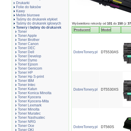
Drukarki
Folie do faksów
Kawy
Meble biurowe
Taśmy do drukarek etykiet
Taśmy do drukarek igłowych
Wyświetlono rekordy od
101
do
150
(z
37
Tonery i bębny do drukarek
Producent
Model
Toner
Toner Apple
Toner Brother
Toner Canon
Toner DEC
Toner Dell
DobreTonery.pl
DT5530AS
Toner Develop
Toner Dymo
Toner Epson
Toner Genicom
Toner HP
Toner Hp S-print
Toner IBM
Toner Intec
Toner Katun
DobreTonery.pl
DT5530XS
Toner Konica Minolta
Toner Kyocera
Toner Kyocera-Mita
Toner Lexmark
Toner Minolta
Toner Muratec
Toner Nashuatec
Toner NRG
Toner Oce
DobreTonery.pl
DT560S
Toner OKI