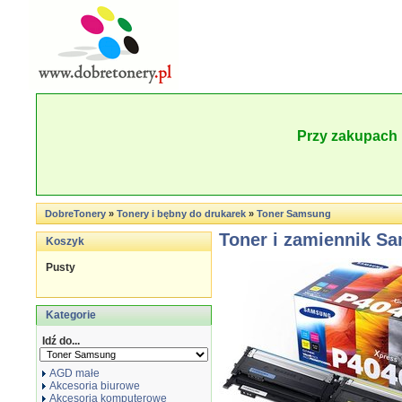
Przy zakupach 
DobreTonery
»
Tonery i bębny do drukarek
»
Toner Samsung
Toner i zamiennik S
Koszyk
Pusty
Kategorie
Idź do...
AGD małe
Akcesoria biurowe
Akcesoria komputerowe