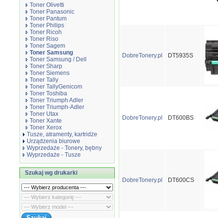
Toner Olivetti
Toner Panasonic
Toner Pantum
Toner Philips
Toner Ricoh
Toner Riso
Toner Sagem
Toner Samsung
DobreTonery.pl
DT5935S
Toner Samsung / Dell
Toner Sharp
Toner Siemens
Toner Tally
Toner TallyGenicom
Toner Toshiba
Toner Triumph Adler
Toner Triumph-Adler
Toner Utax
DobreTonery.pl
DT600BS
Toner Xante
Toner Xerox
Tusze, atramenty, kartridże
Urządzenia biurowe
Wyprzedaże - Tonery, bębny
Wyprzedaże - Tusze
Szukaj wg drukarki
DobreTonery.pl
DT600CS