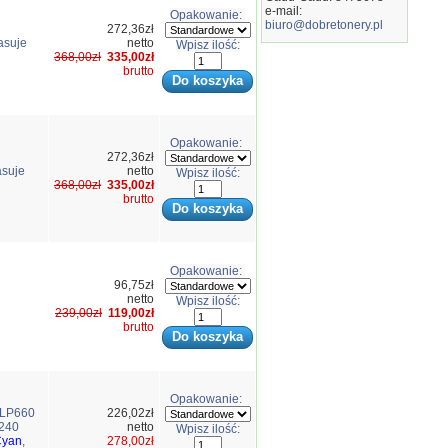
e-mail:
Opakowanie:
biuro@dobretonery.pl
272,36zł
asuje
netto
Wpisz ilość:
368,00zł
335,00zł
brutto
Opakowanie:
272,36zł
suje
netto
Wpisz ilość:
368,00zł
335,00zł
brutto
Opakowanie:
96,75zł
netto
Wpisz ilość:
239,00zł
119,00zł
brutto
Opakowanie:
CLP660
226,02zł
240
netto
Wpisz ilość:
Cyan
,
278,00zł