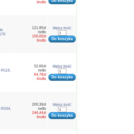
brutto
121,95zł
Wpisz ilość:
do
netto
170
150,00zł
brutto
52,66zł
Wpisz ilość:
-R116,
netto
64,78zł
brutto
200,36zł
Wpisz ilość:
-R204,
netto
246,44zł
brutto