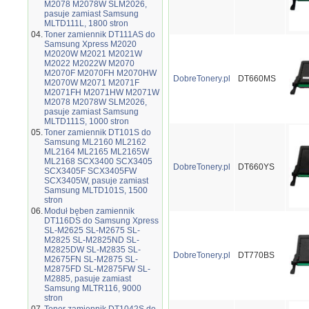
M2078 M2078W SLM2026,
pasuje zamiast Samsung
MLTD111L, 1800 stron
04.
Toner zamiennik DT111AS do
Samsung Xpress M2020
M2020W M2021 M2021W
M2022 M2022W M2070
M2070F M2070FH M2070HW
DobreTonery.pl
DT660MS
M2070W M2071 M2071F
M2071FH M2071HW M2071W
M2078 M2078W SLM2026,
pasuje zamiast Samsung
MLTD111S, 1000 stron
05.
Toner zamiennik DT101S do
Samsung ML2160 ML2162
ML2164 ML2165 ML2165W
ML2168 SCX3400 SCX3405
DobreTonery.pl
DT660YS
SCX3405F SCX3405FW
SCX3405W, pasuje zamiast
Samsung MLTD101S, 1500
stron
06.
Moduł bęben zamiennik
DT116DS do Samsung Xpress
SL-M2625 SL-M2675 SL-
M2825 SL-M2825ND SL-
M2825DW SL-M2835 SL-
DobreTonery.pl
DT770BS
M2675FN SL-M2875 SL-
M2875FD SL-M2875FW SL-
M2885, pasuje zamiast
Samsung MLTR116, 9000
stron