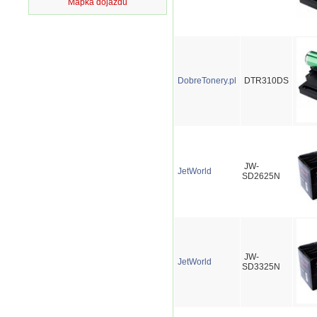
Mapka dojazdu
DobreTonery.pl
DTR310DS
JW-
JetWorld
SD2625N
JW-
JetWorld
SD3325N