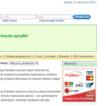
sobota, 8. sierpnia 2026 r.
Załóż konto
Zapomniałeś hasło?
koszty wysyłki!
in
|
Polityka prywatności
|
O nas
|
Kontakt
|
Wysyłka
|
Złóż zamówienie
Pokaż:
Płatności
jdą Państwo szeroki wybór tonerów do
cie oryginalne produkty sygnowane znakiem
żdy produkt oferowany w naszym sklepie objęty
adzą Państwo jeszcze mniej na zakup elementów
 tonery najwyższej jakości - nie sprzedajemy
ieniędzy i trwałego działania sprzętu.