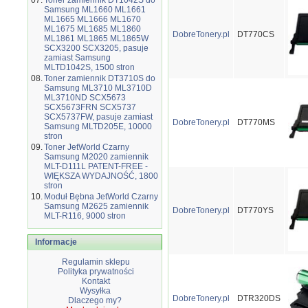
07.
Toner zamiennik DT1042S do
Samsung ML1660 ML1661
ML1665 ML1666 ML1670
ML1675 ML1685 ML1860
DobreTonery.pl
DT770CS
ML1861 ML1865 ML1865W
SCX3200 SCX3205, pasuje
zamiast Samsung
MLTD1042S, 1500 stron
08.
Toner zamiennik DT3710S do
Samsung ML3710 ML3710D
ML3710ND SCX5673
SCX5673FRN SCX5737
SCX5737FW, pasuje zamiast
DobreTonery.pl
DT770MS
Samsung MLTD205E, 10000
stron
09.
Toner JetWorld Czarny
Samsung M2020 zamiennik
MLT-D111L PATENT-FREE -
WIĘKSZA WYDAJNOŚĆ, 1800
stron
10.
Moduł Bębna JetWorld Czarny
Samsung M2625 zamiennik
DobreTonery.pl
DT770YS
MLT-R116, 9000 stron
Informacje
Regulamin sklepu
Polityka prywatności
Kontakt
Wysyłka
DobreTonery.pl
DTR320DS
Dlaczego my?