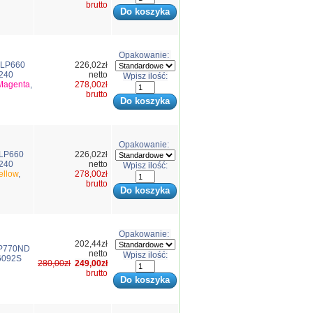
brutto
Opakowanie:
CLP660
226,02zł
240
netto
Wpisz ilość:
Magenta
,
278,00zł
brutto
Opakowanie:
CLP660
226,02zł
240
netto
Wpisz ilość:
ellow
,
278,00zł
brutto
Opakowanie:
202,44zł
LP770ND
netto
Wpisz ilość:
6092S
280,00zł
249,00zł
brutto